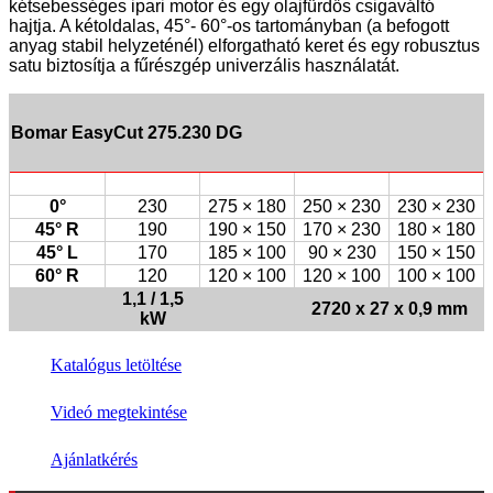
kétsebességes ipari motor és egy olajfürdős csigaváltó
hajtja. A kétoldalas, 45°- 60°-os tartományban (a befogott
anyag stabil helyzeténél) elforgatható keret és egy robusztus
satu biztosítja a fűrészgép univerzális használatát.
Bomar EasyCut 275.230 DG
0°
230
275 × 180
250 × 230
230 × 230
45° R
190
190 × 150
170 × 230
180 × 180
45° L
170
185 × 100
90 × 230
150 × 150
60° R
120
120 × 100
120 × 100
100 × 100
1,1 / 1,5
2720 x 27 x 0,9 mm
kW
Katalógus letöltése
Videó megtekintése
Ajánlatkérés