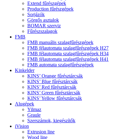
Extend fűrészgépek
Production fűrészgépek
Sorjázók
Görgős asztalok
BOMAR szerviz
Fűrészszalagok
FMB
FMB manuális szalagfűrészgépek
FMB félautomata szalagfűrészgépek H27
FMB félautomata szalagfűrészgépek H34
FMB félautomata szalagfűrészgépek H41
FMB automata szalagfűrészgépek
Kinkelder
KINS’ Orange fűrésztárcsák
KINS’ Blue fűrésztárcsák
KINS’ Red fűrésztárcsák
KINS’ Green fűrésztárcsák
KINS’ Yellow fűrésztárcsák
Alugépek
Yilmaz
Graule
Szerszámok, kiegészítők
iVision
Extrusion line
Wood line