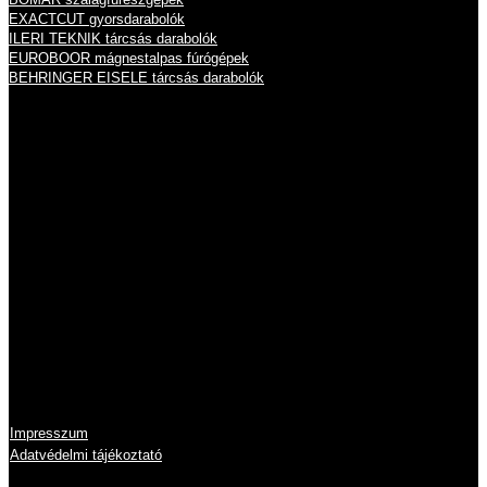
EXACTCUT gyorsdarabolók
ILERI TEKNIK tárcsás darabolók
EUROBOOR mágnestalpas fúrógépek
BEHRINGER EISELE tárcsás darabolók
Nyitvatartás
Hétfő
8:00 - 16:00
Kedd
8:00 - 16:00
Szerda
8:00 - 16:00
Csütörtök
8:00 - 16:00
Péntek
8:00 - 14:00
Szombat
zárva
Vasárnap
zárva
Információk
Impresszum
Adatvédelmi tájékoztató