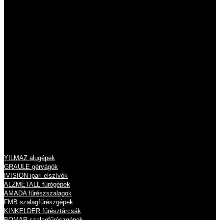
2011 Budakalász
Szentendrei út 43.
Tel.: 06 26 631 634
Tel.: 06 26 631 635
info@eisele.hu
adószám: 10836512-2-13
cégjegyzékszám: 13 09 213789
Termékeink
YILMAZ alugépek
GRAULE gérvágók
IVISION ipari elszívók
ALZMETALL fúrógépek
AMADA fűrészszalagok
FMB szalagfűrészgépek
KINKELDER fűrésztárcsák
BOMAR szalagfűrészgépek