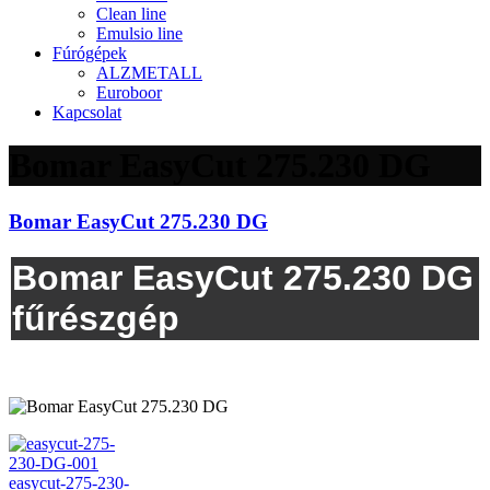
Clean line
Emulsio line
Fúrógépek
ALZMETALL
Euroboor
Kapcsolat
Bomar EasyCut 275.230 DG
Bomar EasyCut 275.230 DG
Bomar EasyCut 275.230 DG
fűrészgép
easycut-275-230-