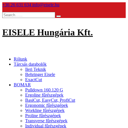
Skip
+36 26 631 634
info@eisele.hu
to
content
EISELE Hungária Kft.
Rólunk
Tárcsás darabolók
Ileri Teknik
Behringer Eisele
ExactCut
BOMAR
Pulldown 160.120 G
Ergoline fűrészgépek
BasiCut, EasyCut, ProfiCut
Ergonomic fűrészgépek
Workline fűrészgépek
Proline fűrészgépek
Transverse fűrészgépek
Individual fűrészgépek