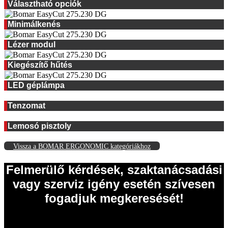
Választható opciók
Minimálkenés
Lézer modul
Kiegészítő hűtés
LED géplámpa
Tenzomat
Lemosó pisztoly
Vissza a BOMAR ERGONOMIC kategóriákhoz
Felmerülő kérdések, szaktanácsadási
vagy szerviz igény esetén szívesen
fogadjuk megkeresését!
EISELE Hungária Kft.