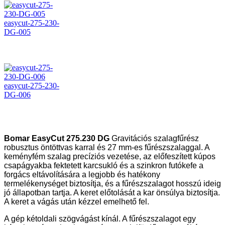
easycut-275-230-
DG-005
easycut-275-230-
DG-006
Bomar EasyCut 275.230 DG
Gravitációs szalagfűrész
robusztus öntöttvas karral és 27 mm-es fűrészszalaggal. A
keményfém szalag precíziós vezetése, az előfeszített kúpos
csapágyakba fektetett karcsukló és a szinkron futókefe a
forgács eltávolítására a legjobb és hatékony
termelékenységet biztosítja, és a fűrészszalagot hosszú ideig
jó állapotban tartja. A keret előtolását a kar önsúlya biztosítja.
A keret a vágás után kézzel emelhető fel.
A gép kétoldali szögvágást kínál. A fűrészszalagot egy