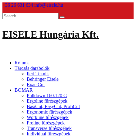
Skip
+36 26 631 634
info@eisele.hu
to
content
EISELE Hungária Kft.
Rólunk
Tárcsás darabolók
Ileri Teknik
Behringer Eisele
ExactCut
BOMAR
Pulldown 160.120 G
Ergoline fűrészgépek
BasiCut, EasyCut, ProfiCut
Ergonomic fűrészgépek
Workline fűrészgépek
Proline fűrészgépek
Transverse fűrészgépek
Individual fűrészgépek