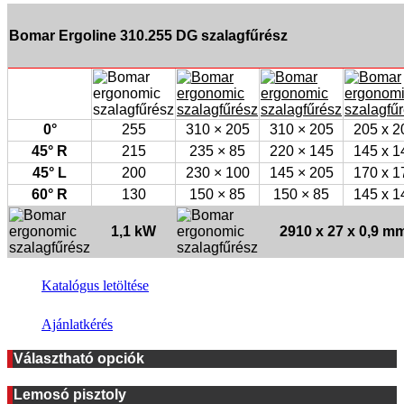
Bomar Ergoline 310.255 DG szalagfűrész
0°
255
310 × 205
310 × 205
205 x 2
45° R
215
235 × 85
220 × 145
145 x 1
45° L
200
230 × 100
145 × 205
170 x 1
60° R
130
150 × 85
150 × 85
145 x 1
1,1 kW
2910 x 27 x 0,9 m
Katalógus letöltése
Ajánlatkérés
Választható opciók
Lemosó pisztoly