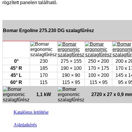
rögzített panelen található.
Bomar Ergoline 275.230 DG szalagfűrész
0°
230
275 × 155
250 × 200
200 x 2
45° R
185
190 × 100
170 × 175
170 x 1
45° L
170
190 × 90
100 × 200
145 x 1
60° R
115
115 × 95
115 × 95
95 x 9
1,1 kW
2720 x 27 x 0,9 m
Katalógus letöltése
Ajánlatkérés