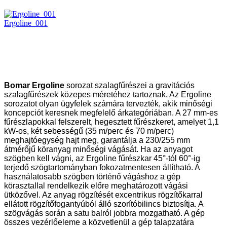
Ergoline_001
Bomar Ergoline
sorozat szalagfűrészei a gravitációs
szalagfűrészek közepes méretéhez tartoznak. Az Ergoline
sorozatot olyan ügyfelek számára tervezték, akik minőségi
koncepciót keresnek megfelelő árkategóriában. A 27 mm-es
fűrészlapokkal felszerelt, hegesztett fűrészkeret, amelyet 1,1
kW-os, két sebességű (35 m/perc és 70 m/perc)
meghajtóegység hajt meg, garantálja a 230/255 mm
átmérőjű köranyag minőségi vágását. Ha az anyagot
szögben kell vágni, az Ergoline fűrészkar 45°-tól 60°-ig
terjedő szögtartományban fokozatmentesen állítható. A
használatosabb szögben történő vágáshoz a gép
körasztallal rendelkezik előre meghatározott vágási
ütközővel. Az anyag rögzítését excentrikus rögzítőkarral
ellátott rögzítőfogantyúból álló szorítóbilincs biztosítja. A
szögvágás során a satu balról jobbra mozgatható. A gép
összes vezérlőeleme a közvetlenül a gép talapzatára