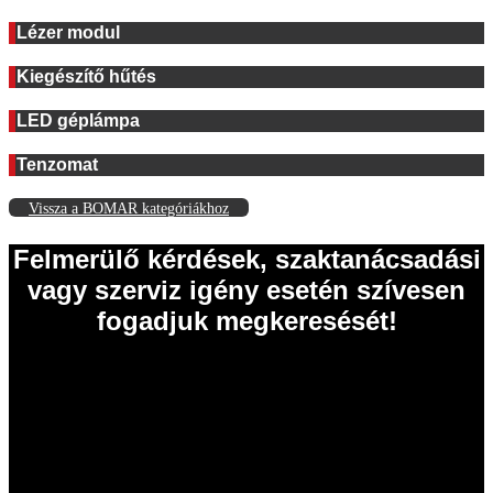
Lézer modul
Kiegészítő hűtés
LED géplámpa
Tenzomat
Vissza a BOMAR kategóriákhoz
Felmerülő kérdések, szaktanácsadási
vagy szerviz igény esetén szívesen
fogadjuk megkeresését!
EISELE Hungária Kft.
2011 Budakalász
Szentendrei út 43.