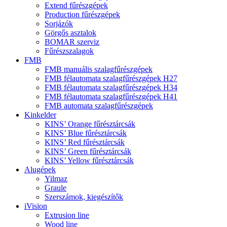
Extend fűrészgépek
Production fűrészgépek
Sorjázók
Görgős asztalok
BOMAR szerviz
Fűrészszalagok
FMB
FMB manuális szalagfűrészgépek
FMB félautomata szalagfűrészgépek H27
FMB félautomata szalagfűrészgépek H34
FMB félautomata szalagfűrészgépek H41
FMB automata szalagfűrészgépek
Kinkelder
KINS’ Orange fűrésztárcsák
KINS’ Blue fűrésztárcsák
KINS’ Red fűrésztárcsák
KINS’ Green fűrésztárcsák
KINS’ Yellow fűrésztárcsák
Alugépek
Yilmaz
Graule
Szerszámok, kiegészítők
iVision
Extrusion line
Wood line