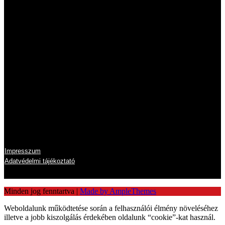
Nyitvatartás
Hétfő
8:00 - 16:00
Kedd
8:00 - 16:00
Szerda
8:00 - 16:00
Csütörtök
8:00 - 16:00
Péntek
8:00 - 14:00
Szombat
zárva
Vasárnap
zárva
Információk
Impresszum
Adatvédelmi tájékoztató
Minden jog fenntartva
|
Made by AmpleThemes
Weboldalunk működtetése során a felhasználói élmény növeléséhez
illetve a jobb kiszolgálás érdekében oldalunk “cookie”-kat használ.