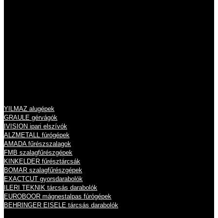
Tel.: 06 26 631 634
Tel.: 06 26 631 635
info@eisele.hu
adószám: 10836512-2-13
cégjegyzékszám: 13 09 213789
Termékeink
YILMAZ alugépek
GRAULE gérvágók
IVISION ipari elszívók
ALZMETALL fúrógépek
AMADA fűrészszalagok
FMB szalagfűrészgépek
KINKELDER fűrésztárcsák
BOMAR szalagfűrészgépek
EXACTCUT gyorsdarabolók
ILERI TEKNIK tárcsás darabolók
EUROBOOR mágnestalpas fúrógépek
BEHRINGER EISELE tárcsás darabolók