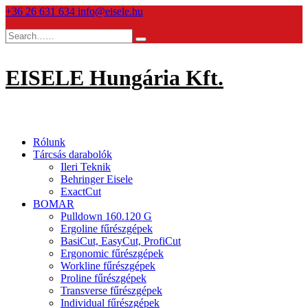
Skip
+36 26 631 634
info@eisele.hu
to
content
EISELE Hungária Kft.
Rólunk
Tárcsás darabolók
Ileri Teknik
Behringer Eisele
ExactCut
BOMAR
Pulldown 160.120 G
Ergoline fűrészgépek
BasiCut, EasyCut, ProfiCut
Ergonomic fűrészgépek
Workline fűrészgépek
Proline fűrészgépek
Transverse fűrészgépek
Individual fűrészgépek