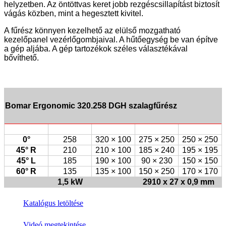
helyzetben. Az öntöttvas keret jobb rezgéscsillapítást biztosít
vágás közben, mint a hegesztett kivitel.
A fűrész könnyen kezelhető az elülső mozgatható
kezelőpanel vezérlőgombjaival. A hűtőegység be van építve
a gép aljába. A gép tartozékok széles választékával
bővíthető.
Bomar Ergonomic 320.258 DGH szalagfűrész
0°
258
320 × 100
275 × 250
250 × 250
45° R
210
210 × 100
185 × 240
195 × 195
45° L
185
190 × 100
90 × 230
150 × 150
60° R
135
135 × 100
150 × 250
170 × 170
1,5 kW
2910 x 27 x 0,9 mm
Katalógus letöltése
Videó megtekintése