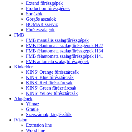
Extend fűrészgépek
Production fűrészgépek
Sorjázók
Görgős asztalok
BOMAR szerviz
Fűrészszalagok
FMB
FMB manuális szalagfűrészgépek
FMB félautomata szalagfűrészgépek H27
FMB félautomata szalagfűrészgépek H34
FMB félautomata szalagfűrészgépek H41
FMB automata szalagfűrészgépek
Kinkelder
KINS’ Orange fűrésztárcsák
KINS’ Blue fűrésztárcsák
KINS’ Red fűrésztárcsák
KINS’ Green fűrésztárcsák
KINS’ Yellow fűrésztárcsák
Alugépek
Yilmaz
Graule
Szerszámok, kiegészítők
iVision
Extrusion line
Wood line