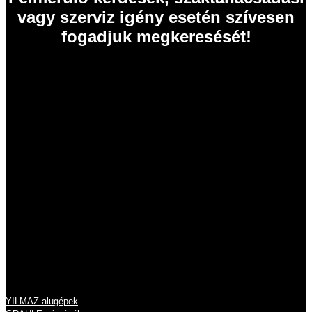
vagy szerviz igény esetén szívesen
fogadjuk megkeresését!
EISELE Hungária Kft.
2011 Budakalász
Szentendrei út 43.
Tel.: 06 26 631 634
Tel.: 06 26 631 635
info@eisele.hu
adószám: 10836512-2-13
cégjegyzékszám: 13 09 213789
Termékeink
YILMAZ alugépek