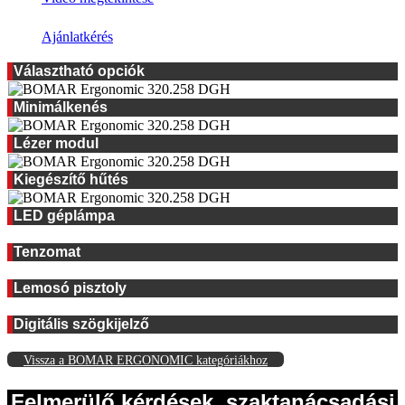
Ajánlatkérés
Választható opciók
Minimálkenés
Lézer modul
Kiegészítő hűtés
LED géplámpa
Tenzomat
Lemosó pisztoly
Digitális szögkijelző
Vissza a BOMAR ERGONOMIC kategóriákhoz
Felmerülő kérdések, szaktanácsadási