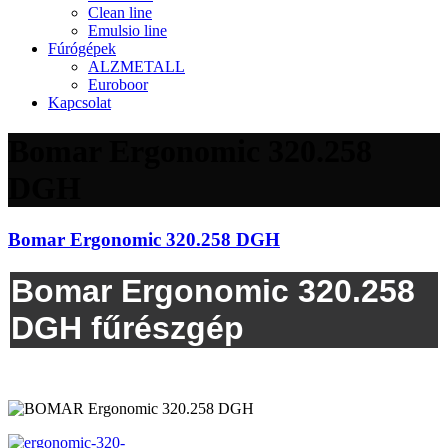
Clean line
Emulsio line
Fúrógépek
ALZMETALL
Euroboor
Kapcsolat
Bomar Ergonomic 320.258
DGH
Bomar Ergonomic 320.258 DGH
Bomar Ergonomic 320.258
DGH fűrészgép