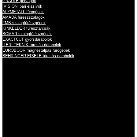
GRAULE gérvágók
IVISION ipari elszívók
ALZMETALL fúrógépek
AMADA fűrészszalagok
FMB szalagfűrészgépek
KINKELDER fűrésztárcsák
BOMAR szalagfűrészgépek
EXACTCUT gyorsdarabolók
ILERI TEKNIK tárcsás darabolók
EUROBOOR mágnestalpas fúrógépek
BEHRINGER EISELE tárcsás darabolók
Nyitvatartás
Hétfő
8:00 - 16:00
Kedd
8:00 - 16:00
Szerda
8:00 - 16:00
Csütörtök
8:00 - 16:00
Péntek
8:00 - 14:00
Szombat
zárva
Vasárnap
zárva
Információk