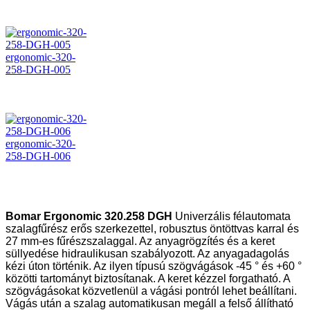
ergonomic-320-
258-DGH-005
ergonomic-320-
258-DGH-006
Bomar Ergonomic 320.258 DGH
Univerzális félautomata
szalagfűrész erős szerkezettel, robusztus öntöttvas karral és
27 mm-es fűrészszalaggal. Az anyagrögzítés és a keret
süllyedése hidraulikusan szabályozott. Az anyagadagolás
kézi úton történik. Az ilyen típusú szögvágások -45 ° és +60 °
közötti tartományt biztosítanak. A keret kézzel forgatható. A
szögvágásokat közvetlenül a vágási pontról lehet beállítani.
Vágás után a szalag automatikusan megáll a felső állítható