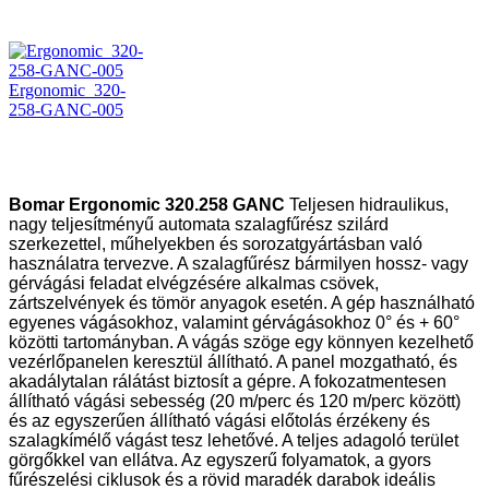
Ergonomic_320-
258-GANC-005
Bomar Ergonomic 320.258 GANC
Teljesen hidraulikus,
nagy teljesítményű automata szalagfűrész szilárd
szerkezettel, műhelyekben és sorozatgyártásban való
használatra tervezve. A szalagfűrész bármilyen hossz- vagy
gérvágási feladat elvégzésére alkalmas csövek,
zártszelvények és tömör anyagok esetén. A gép használható
egyenes vágásokhoz, valamint gérvágásokhoz 0° és + 60°
közötti tartományban. A vágás szöge egy könnyen kezelhető
vezérlőpanelen keresztül állítható. A panel mozgatható, és
akadálytalan rálátást biztosít a gépre. A fokozatmentesen
állítható vágási sebesség (20 m/perc és 120 m/perc között)
és az egyszerűen állítható vágási előtolás érzékeny és
szalagkímélő vágást tesz lehetővé. A teljes adagoló terület
görgőkkel van ellátva. Az egyszerű folyamatok, a gyors
fűrészelési ciklusok és a rövid maradék darabok ideális