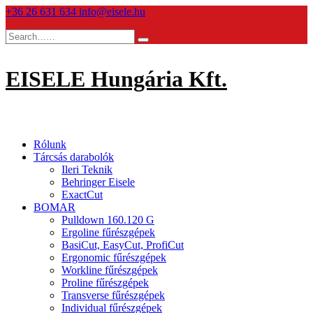
Skip
+36 26 631 634
info@eisele.hu
to
content
EISELE Hungária Kft.
Rólunk
Tárcsás darabolók
Ileri Teknik
Behringer Eisele
ExactCut
BOMAR
Pulldown 160.120 G
Ergoline fűrészgépek
BasiCut, EasyCut, ProfiCut
Ergonomic fűrészgépek
Workline fűrészgépek
Proline fűrészgépek
Transverse fűrészgépek
Individual fűrészgépek