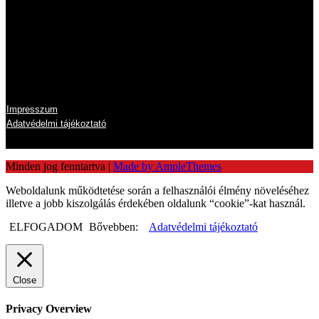
Szombat
zárva
Vasárnap
zárva
Információk
Impresszum
Adatvédelmi tájékoztató
Minden jog fenntartva
|
Made by AmpleThemes
Weboldalunk működtetése során a felhasználói élmény növeléséhez
illetve a jobb kiszolgálás érdekében oldalunk “cookie”-kat használ.
ELFOGADOM
Bővebben:
Adatvédelmi tájékoztató
Close
Privacy Overview