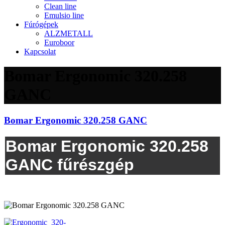
Clean line
Emulsio line
Fúrógépek
ALZMETALL
Euroboor
Kapcsolat
Bomar Ergonomic 320.258
GANC
Bomar Ergonomic 320.258 GANC
Bomar Ergonomic 320.258
GANC fűrészgép