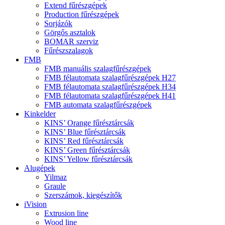
Extend fűrészgépek
Production fűrészgépek
Sorjázók
Görgős asztalok
BOMAR szerviz
Fűrészszalagok
FMB
FMB manuális szalagfűrészgépek
FMB félautomata szalagfűrészgépek H27
FMB félautomata szalagfűrészgépek H34
FMB félautomata szalagfűrészgépek H41
FMB automata szalagfűrészgépek
Kinkelder
KINS’ Orange fűrésztárcsák
KINS’ Blue fűrésztárcsák
KINS’ Red fűrésztárcsák
KINS’ Green fűrésztárcsák
KINS’ Yellow fűrésztárcsák
Alugépek
Yilmaz
Graule
Szerszámok, kiegészítők
iVision
Extrusion line
Wood line