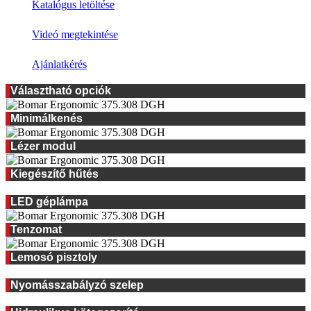
Katalógus letöltése
Videó megtekintése
Ajánlatkérés
Választható opciók
Minimálkenés
Lézer modul
Kiegészítő hűtés
LED géplámpa
Tenzomat
Lemosó pisztoly
Nyomásszabályzó szelep