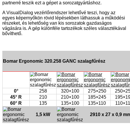
partnerré teszik ezt a gépet a sorozatgyártáshoz.
A VisualDialog vezérlőrendszer lehetővé teszi, hogy az
egyes képernyőkön rövid lépésekben láthassuk a működési
részeket, és lehetőség van kis sorozatok gazdaságos
vágására is. A gép különféle tartozékok széles választékával
bővíthető.
Bomar Ergonomic 320.258 GANC szalagfűrész
0°
258
320×100
275×250
250×2
45° R
210
210×100
185×245
195×1
60° R
135
135×100
135×110
110×1
1,5 kW
2910 x 27 x 0,9 m