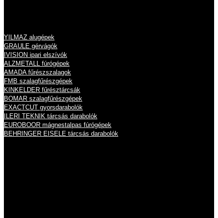
Termékeink
YILMAZ alugépek
GRAULE gérvágók
IVISION ipari elszívók
ALZMETALL fúrógépek
AMADA fűrészszalagok
FMB szalagfűrészgépek
KINKELDER fűrésztárcsák
BOMAR szalagfűrészgépek
EXACTCUT gyorsdarabolók
ILERI TEKNIK tárcsás darabolók
EUROBOOR mágnestalpas fúrógépek
BEHRINGER EISELE tárcsás darabolók
Nyitvatartás
Hétfő
8:00 - 16:00
Kedd
8:00 - 16:00
Szerda
8:00 - 16:00
Csütörtök
8:00 - 16:00
Péntek
8:00 - 14:00