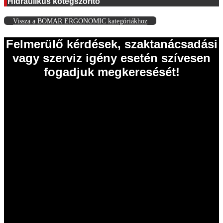
Hidraulikus kötegszorító
Vissza a BOMAR ERGONOMIC kategóriákhoz
Felmerülő kérdések, szaktanácsadási
vagy szerviz igény esetén szívesen
fogadjuk megkeresését!
EISELE Hungária Kft.
2011 Budakalász
Szentendrei út 43.
Tel.: 06 26 631 634
Tel.: 06 26 631 635
info@eisele.hu
adószám: 10836512-2-13
cégjegyzékszám: 13 09 213789