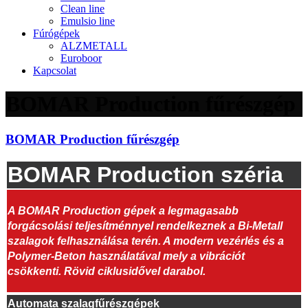
Clean line
Emulsio line
Fúrógépek
ALZMETALL
Euroboor
Kapcsolat
BOMAR Production fűrészgép
BOMAR Production fűrészgép
BOMAR Production széria
A BOMAR Production gépek a legmagasabb
forgácsolási teljesítménnyel rendelkeznek a Bi-Metall
szalagok felhasználása terén. A modern vezérlés és a
Polymer-Beton használatával mely a vibrációt
csökkenti. Rövid ciklusidővel darabol.
Automata szalagfűrészgépek