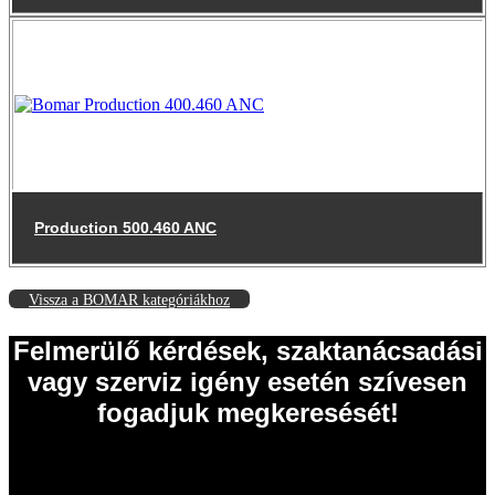
Production 500.460 ANC
Vissza a BOMAR kategóriákhoz
Felmerülő kérdések, szaktanácsadási
vagy szerviz igény esetén szívesen
fogadjuk megkeresését!
EISELE Hungária Kft.