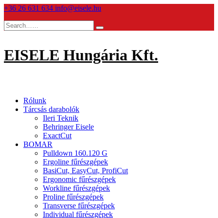
Skip
+36 26 631 634
info@eisele.hu
to
content
EISELE Hungária Kft.
Rólunk
Tárcsás darabolók
Ileri Teknik
Behringer Eisele
ExactCut
BOMAR
Pulldown 160.120 G
Ergoline fűrészgépek
BasiCut, EasyCut, ProfiCut
Ergonomic fűrészgépek
Workline fűrészgépek
Proline fűrészgépek
Transverse fűrészgépek
Individual fűrészgépek