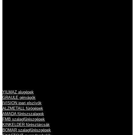
2011 Budakalász
Szentendrei út 43.
Tel.: 06 26 631 634
Tel.: 06 26 631 635
info@eisele.hu
adószám: 10836512-2-13
cégjegyzékszám: 13 09 213789
Termékeink
YILMAZ alugépek
GRAULE gérvágók
IVISION ipari elszívók
ALZMETALL fúrógépek
AMADA fűrészszalagok
FMB szalagfűrészgépek
KINKELDER fűrésztárcsák
BOMAR szalagfűrészgépek