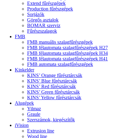
Extend fűrészgépek
Production fűrészgépek
Sorjázók
Görgős asztalok
BOMAR szerviz
Fűrészszalagok
FMB
FMB manuális szalagfűrészgépek
FMB félautomata szalagfűrészgépek H27
FMB félautomata szalagfűrészgépek H34
FMB félautomata szalagfűrészgépek H41
FMB automata szalagfűrészgépek
Kinkelder
KINS’ Orange fűrésztárcsák
KINS’ Blue fűrésztárcsák
KINS’ Red fűrésztárcsák
KINS’ Green fűrésztárcsák
KINS’ Yellow fűrésztárcsák
Alugépek
Yilmaz
Graule
Szerszámok, kiegészítők
iVision
Extrusion line
Wood line