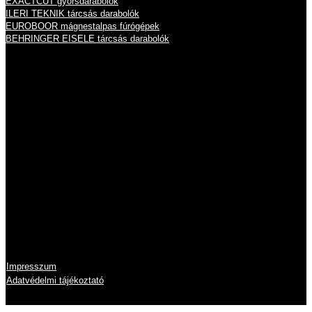
EXACTCUT gyorsdarabolók
ILERI TEKNIK tárcsás darabolók
EUROBOOR mágnestalpas fúrógépek
BEHRINGER EISELE tárcsás darabolók
Nyitvatartás
Hétfő
8:00 - 16:00
Kedd
8:00 - 16:00
Szerda
8:00 - 16:00
Csütörtök
8:00 - 16:00
Péntek
8:00 - 14:00
Szombat
zárva
Vasárnap
zárva
Információk
Impresszum
Adatvédelmi tájékoztató