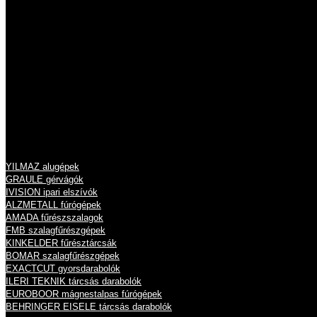
Tel.: 06 26 631 634
Tel.: 06 26 631 635
info@eisele.hu
adószám: 10836512-2-13
cégjegyzékszám: 13 09 213789
Termékeink
YILMAZ alugépek
GRAULE gérvágók
IVISION ipari elszívók
ALZMETALL fúrógépek
AMADA fűrészszalagok
FMB szalagfűrészgépek
KINKELDER fűrésztárcsák
BOMAR szalagfűrészgépek
EXACTCUT gyorsdarabolók
ILERI TEKNIK tárcsás darabolók
EUROBOOR mágnestalpas fúrógépek
BEHRINGER EISELE tárcsás darabolók