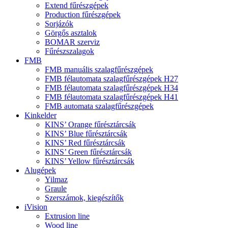
Extend fűrészgépek
Production fűrészgépek
Sorjázók
Görgős asztalok
BOMAR szerviz
Fűrészszalagok
FMB
FMB manuális szalagfűrészgépek
FMB félautomata szalagfűrészgépek H27
FMB félautomata szalagfűrészgépek H34
FMB félautomata szalagfűrészgépek H41
FMB automata szalagfűrészgépek
Kinkelder
KINS’ Orange fűrésztárcsák
KINS’ Blue fűrésztárcsák
KINS’ Red fűrésztárcsák
KINS’ Green fűrésztárcsák
KINS’ Yellow fűrésztárcsák
Alugépek
Yilmaz
Graule
Szerszámok, kiegészítők
iVision
Extrusion line
Wood line