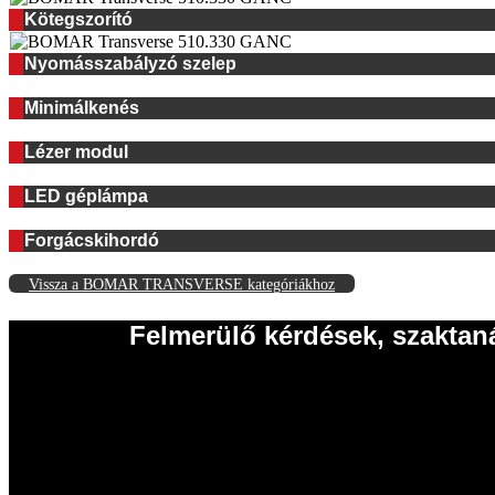
Kötegszorító
Nyomásszabályzó szelep
Minimálkenés
Lézer modul
LED géplámpa
Forgácskihordó
Vissza a BOMAR TRANSVERSE kategóriákhoz
Felmerülő kérdések, szaktan
EISELE Hungária Kft.
2011 Budakalász
Szentendrei út 43.