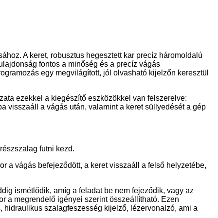
hoz. A keret, robusztus hegesztett kar precíz háromoldalú
ulajdonság fontos a minőség és a precíz vágás
ramozás egy megvilágított, jól olvasható kijelzőn keresztül
ata ezekkel a kiegészítő eszközökkel van felszerelve:
iba visszaáll a vágás után, valamint a keret süllyedését a gép
észszalag futni kezd.
 a vágás befejeződött, a keret visszaáll a felső helyzetébe,
addig ismétlődik, amíg a feladat be nem fejeződik, vagy az
 a megrendelő igényei szerint összeállítható. Ezen
 hidraulikus szalagfeszesség kijelző, lézervonalzó, ami a