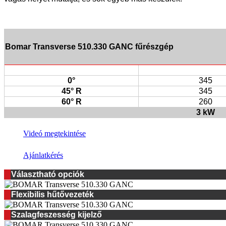
Bomar Transverse 510.330 GANC fűrészgép
0°
345
45° R
345
60° R
260
3 kW
Videó megtekintése
Ajánlatkérés
Választható opciók
Flexibilis hűtővezeték
Szalagfeszesség kijelző