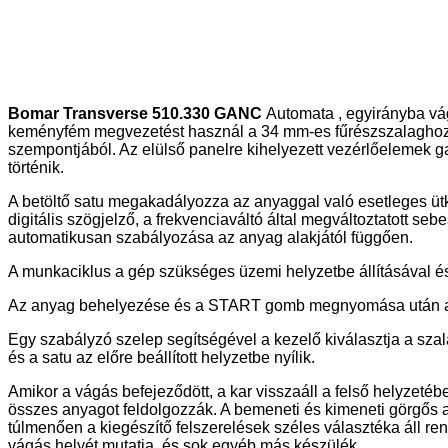
Bomar Transverse 510.330 GANC
Automata , egyirányba vá
keményfém megvezetést használ a 34 mm-es fűrészszalaghoz, é
szempontjából. Az elülső panelre kihelyezett vezérlőelemek g
történik.
A betöltő satu megakadályozza az anyaggal való esetleges ütk
digitális szögjelző, a frekvenciaváltó által megváltoztatott seb
automatikusan szabályozása az anyag alakjától függően.
A munkaciklus a gép szükséges üzemi helyzetbe állításával és
Az anyag behelyezése és a START gomb megnyomása után a munk
Egy szabályzó szelep segítségével a kezelő kiválasztja a szala
és a satu az előre beállított helyzetbe nyílik.
Amikor a vágás befejeződött, a kar visszaáll a felső helyzetébe
összes anyagot feldolgozzák. A bemeneti és kimeneti görgős 
túlmenően a kiegészítő felszerelések széles választéka áll re
vágás helyét mutatja, és sok egyéb más készülék.