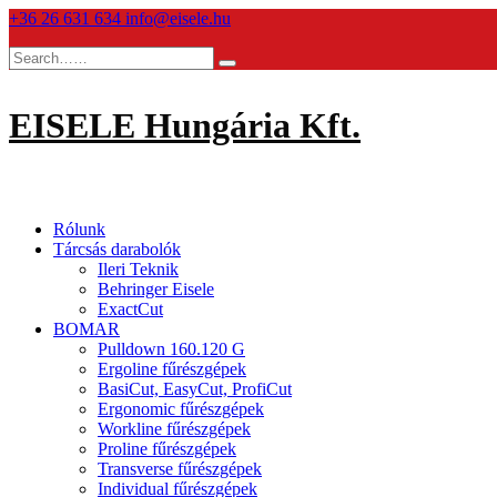
Skip
+36 26 631 634
info@eisele.hu
to
content
EISELE Hungária Kft.
Rólunk
Tárcsás darabolók
Ileri Teknik
Behringer Eisele
ExactCut
BOMAR
Pulldown 160.120 G
Ergoline fűrészgépek
BasiCut, EasyCut, ProfiCut
Ergonomic fűrészgépek
Workline fűrészgépek
Proline fűrészgépek
Transverse fűrészgépek
Individual fűrészgépek