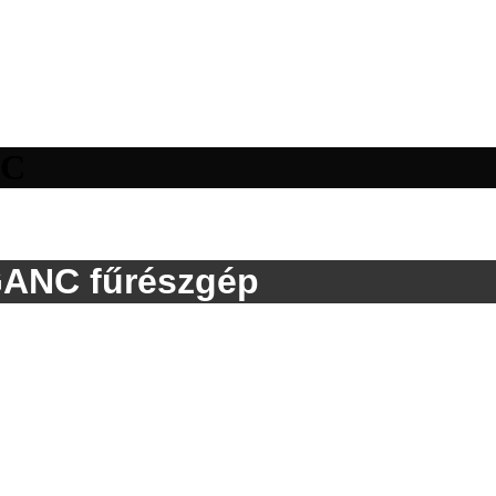
NC
GANC fűrészgép