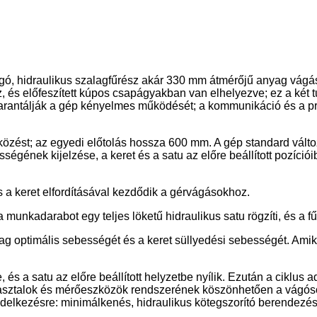
gó, hidraulikus szalagfűrész akár 330 mm átmérőjű anyag vágásá
s előfeszített kúpos csapágyakban van elhelyezve; ez a két t
arantálják a gép kényelmes működését; a kommunikáció és a prog
özést; az egyedi előtolás hossza 600 mm. A gép standard változ
ességének kijelzése, a keret és a satu az előre beállított pozíció
 a keret elfordításával kezdődik a gérvágásokhoz.
adarabot egy teljes löketű hidraulikus satu rögzíti, és a fűr
g optimális sebességét és a keret süllyedési sebességét. Amikor
, és a satu az előre beállított helyzetbe nyílik. Ezután a ciklus 
asztalok és mérőeszközök rendszerének köszönhetően a vágósor
ndelkezésre: minimálkenés, hidraulikus kötegszorító berendezés,