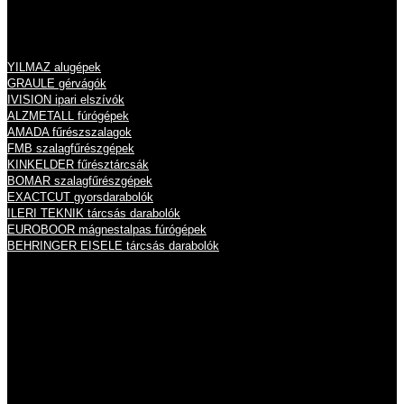
Termékeink
YILMAZ alugépek
GRAULE gérvágók
IVISION ipari elszívók
ALZMETALL fúrógépek
AMADA fűrészszalagok
FMB szalagfűrészgépek
KINKELDER fűrésztárcsák
BOMAR szalagfűrészgépek
EXACTCUT gyorsdarabolók
ILERI TEKNIK tárcsás darabolók
EUROBOOR mágnestalpas fúrógépek
BEHRINGER EISELE tárcsás darabolók
Nyitvatartás
Hétfő
8:00 - 16:00
Kedd
8:00 - 16:00
Szerda
8:00 - 16:00
Csütörtök
8:00 - 16:00
Péntek
8:00 - 14:00