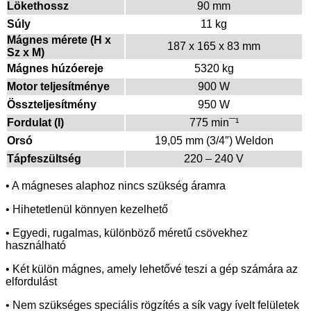
Lökethossz
90 mm
Súly
11 kg
Mágnes mérete (H x
187 x 165 x 83 mm
Sz x M)
Mágnes húzóereje
5320 kg
Motor teljesítménye
900 W
Összteljesítmény
950 W
Fordulat (I)
775 min¯¹
Orsó
19,05 mm (3/4″) Weldon
Tápfeszültség
220 – 240 V
• A mágneses alaphoz nincs szükség áramra
• Hihetetlenül könnyen kezelhető
• Egyedi, rugalmas, különböző méretű csövekhez
használható
• Két külön mágnes, amely lehetővé teszi a gép számára az
elfordulást
• Nem szükséges speciális rögzítés a sík vagy ívelt felületek