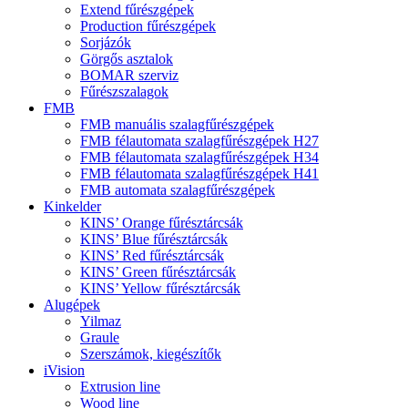
Extend fűrészgépek
Production fűrészgépek
Sorjázók
Görgős asztalok
BOMAR szerviz
Fűrészszalagok
FMB
FMB manuális szalagfűrészgépek
FMB félautomata szalagfűrészgépek H27
FMB félautomata szalagfűrészgépek H34
FMB félautomata szalagfűrészgépek H41
FMB automata szalagfűrészgépek
Kinkelder
KINS’ Orange fűrésztárcsák
KINS’ Blue fűrésztárcsák
KINS’ Red fűrésztárcsák
KINS’ Green fűrésztárcsák
KINS’ Yellow fűrésztárcsák
Alugépek
Yilmaz
Graule
Szerszámok, kiegészítők
iVision
Extrusion line
Wood line