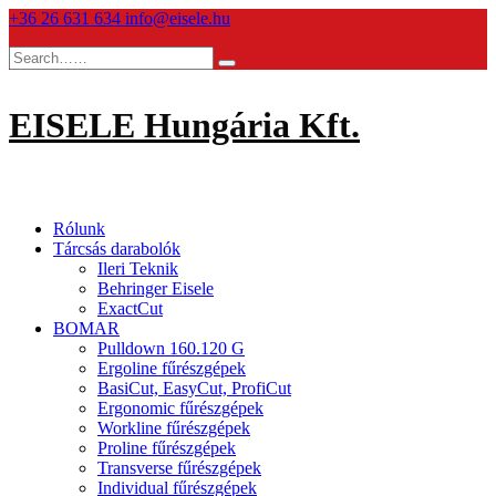
Skip
+36 26 631 634
info@eisele.hu
to
content
EISELE Hungária Kft.
Rólunk
Tárcsás darabolók
Ileri Teknik
Behringer Eisele
ExactCut
BOMAR
Pulldown 160.120 G
Ergoline fűrészgépek
BasiCut, EasyCut, ProfiCut
Ergonomic fűrészgépek
Workline fűrészgépek
Proline fűrészgépek
Transverse fűrészgépek
Individual fűrészgépek