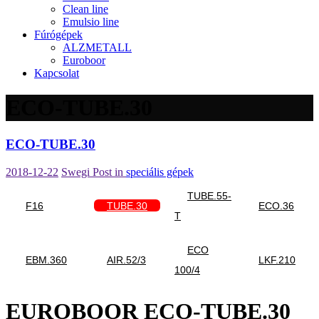
Clean line
Emulsio line
Fúrógépek
ALZMETALL
Euroboor
Kapcsolat
ECO-TUBE.30
ECO-TUBE.30
2018-12-22
Swegi
Post in
speciális gépek
TUBE.55-
F16
TUBE.30
ECO.36
T
ECO
EBM.360
AIR.52/3
LKF.210
100/4
EUROBOOR ECO-TUBE.30