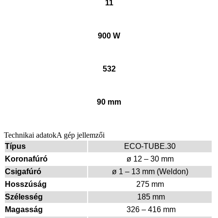
11
900 W
532
90 mm
Technikai adatok
A gép jellemzői
Típus
ECO-TUBE.30
Koronafúró
ø 12 – 30 mm
Csigafúró
ø 1 – 13 mm (Weldon)
Hosszúság
275 mm
Szélesség
185 mm
Magasság
326 – 416 mm