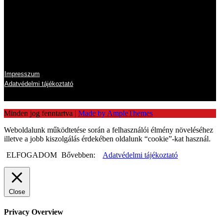
Szombat
zárva
Vasárnap
zárva
Információk
Impresszum
Adatvédelmi tájékoztató
Minden jog fenntartva
|
Made by AmpleThemes
Weboldalunk működtetése során a felhasználói élmény növeléséhez
illetve a jobb kiszolgálás érdekében oldalunk “cookie”-kat használ.
ELFOGADOM
Bővebben:
Adatvédelmi tájékoztató
Close
Privacy Overview