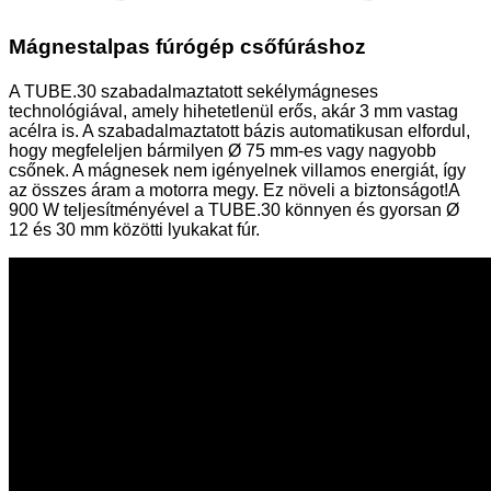
Mágnestalpas fúrógép csőfúráshoz
A TUBE.30 szabadalmaztatott sekélymágneses
technológiával, amely hihetetlenül erős, akár 3 mm vastag
acélra is. A szabadalmaztatott bázis automatikusan elfordul,
hogy megfeleljen bármilyen Ø 75 mm-es vagy nagyobb
csőnek. A mágnesek nem igényelnek villamos energiát, így
az összes áram a motorra megy. Ez növeli a biztonságot!A
900 W teljesítményével a TUBE.30 könnyen és gyorsan Ø
12 és 30 mm közötti lyukakat fúr.