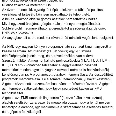
nyomócsapágyakkal felszerelt gépeknél.
Rúdhossz akár 24 méteren túl is.
Az üzem monoblokk egységként épül, elektromos tábla és pulpitus
vezérlőpanel tartozék, könnyen mozgatható és telepíthető.
A be- és kirakodó oldalsó görgős asztalok nem tartoznak hozzá.
Mivel egyszerű üresjárati görgőasztalok, könnyen megtalálhatóak.
Sokféle profil megmunkálható, a gerendáktól a szögvasakig, de cső-,
UNP- és síkvasak is.
Az anyagbeviteli csere-rendszer révén a rúd mindkét végén lehet dolgozni.
Az FMB egy nagyon könnyen programozható szoftvert tanulmányozott a
kezelő számára. Az interfész (PC Windows) egy 20” színes
érintőképernyőn jelenik meg, és a következőkkel van ellátva:
Szerszámtáblák. A megmunkálható profilcsaládokra (HEA, HEB, HEM,
IPE, UPN stb.) vonatkozó táblázatok a leggyakrabban használt
méretekkel minden egyes anyaghoz (további méretek is hozzáadhatók).
Lehetőség van rá: A programozott darabok memorizálása. Az összeállított
programok memorizálása. Félautomata üzemmódban lyukakat készíteni.
A gépet közvetlenül a szerszám hosszának mérésére késztetni. A gépet
az internetre csatlakoztatni, hogy távoli segítséget kapjon az FMB
technikusaitól.
A gépen az „FMB smart drilling control” (a kezelő által kiválasztott)
alapfelszereltség. Ez a vezérlés megakadályozza, hogy a fej túl mélyen
behatoljon a darabba, így megkímélve a szerszámot az esetleges töréstől
és a gépet a feszültségtől.