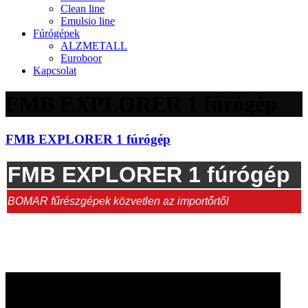
Clean line
Emulsio line
Fúrógépek
ALZMETALL
Euroboor
Kapcsolat
FMB EXPLORER 1 fúrógép
FMB EXPLORER 1 fúrógép
FMB EXPLORER 1 fúrógép
BOMAR fűrészgépek közvetlen az importőrtől