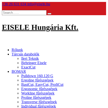
Skip
+36 26 631 634
info@eisele.hu
to
content
EISELE Hungária Kft.
Rólunk
Tárcsás darabolók
Ileri Teknik
Behringer Eisele
ExactCut
BOMAR
Pulldown 160.120 G
Ergoline fűrészgépek
BasiCut, EasyCut, ProfiCut
Ergonomic fűrészgépek
Workline fűrészgépek
Proline fűrészgépek
Transverse fűrészgépek
Individual fűrészgépek