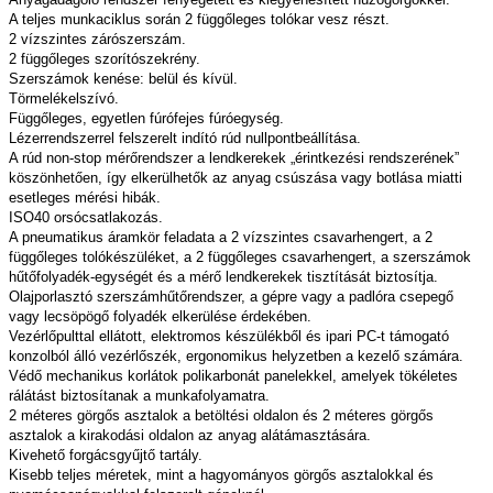
A teljes munkaciklus során 2 függőleges tolókar vesz részt.
2 vízszintes zárószerszám.
2 függőleges szorítószekrény.
Szerszámok kenése: belül és kívül.
Törmelékelszívó.
Függőleges, egyetlen fúrófejes fúróegység.
Lézerrendszerrel felszerelt indító rúd nullpontbeállítása.
A rúd non-stop mérőrendszer a lendkerekek „érintkezési rendszerének”
köszönhetően, így elkerülhetők az anyag csúszása vagy botlása miatti
esetleges mérési hibák.
ISO40 orsócsatlakozás.
A pneumatikus áramkör feladata a 2 vízszintes csavarhengert, a 2
függőleges tolókészüléket, a 2 függőleges csavarhengert, a szerszámok
hűtőfolyadék-egységét és a mérő lendkerekek tisztítását biztosítja.
Olajporlasztó szerszámhűtőrendszer, a gépre vagy a padlóra csepegő
vagy lecsöpögő folyadék elkerülése érdekében.
Vezérlőpulttal ellátott, elektromos készülékből és ipari PC-t támogató
konzolból álló vezérlőszék, ergonomikus helyzetben a kezelő számára.
Védő mechanikus korlátok polikarbonát panelekkel, amelyek tökéletes
rálátást biztosítanak a munkafolyamatra.
2 méteres görgős asztalok a betöltési oldalon és 2 méteres görgős
asztalok a kirakodási oldalon az anyag alátámasztására.
Kivehető forgácsgyűjtő tartály.
Kisebb teljes méretek, mint a hagyományos görgős asztalokkal és