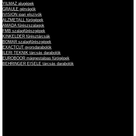
YILMAZ alugépek
GRAULE gérvágók
IVISION ipari elszívók
ALZMETALL fúrógépek
AMADA fűrészszalagok
FMB szalagfűrészgépek
KINKELDER fűrésztárcsák
BOMAR szalagfűrészgépek
EXACTCUT gyorsdarabolók
ILERI TEKNIK tárcsás darabolók
EUROBOOR mágnestalpas fúrógépek
BEHRINGER EISELE tárcsás darabolók
Nyitvatartás
Hétfő
8:00 - 16:00
Kedd
8:00 - 16:00
Szerda
8:00 - 16:00
Csütörtök
8:00 - 16:00
Péntek
8:00 - 14:00
Szombat
zárva
Vasárnap
zárva