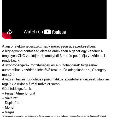
Alagsor elektrohegesztett, nagy merevségű ácsszerkezetben.
A legnagyobb pontosság elérése érdekében a gépet egy vezérelt 4
tengelyes CNC-vel látják el, amelyből 3 kettős pozíciójú vezérléssel
rendelkezik.
A szorítóhengerek rögzítésének és a húzóhengerek forgásának
automatikus vezérlése lehetővé teszi a rúd adagolását az „x” tengely
mentén.
A vízszintes és függőleges pneumatikus szorítóberendezések stabilan
rögzítik a rudat a fúrási művelet során.
Gépi feldolgozások:
– Fúrás: Átmenő furat
– Vakfurat
– Dupla furat
– Menet
– Vágás
Anyagadagoló rendszer fenyegetett és kiegyenesített húzógörgőkkel.