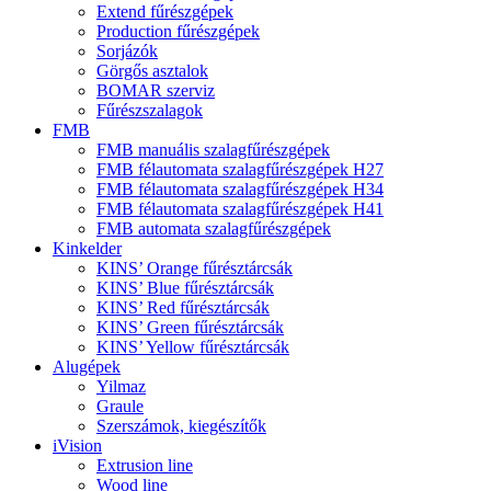
Extend fűrészgépek
Production fűrészgépek
Sorjázók
Görgős asztalok
BOMAR szerviz
Fűrészszalagok
FMB
FMB manuális szalagfűrészgépek
FMB félautomata szalagfűrészgépek H27
FMB félautomata szalagfűrészgépek H34
FMB félautomata szalagfűrészgépek H41
FMB automata szalagfűrészgépek
Kinkelder
KINS’ Orange fűrésztárcsák
KINS’ Blue fűrésztárcsák
KINS’ Red fűrésztárcsák
KINS’ Green fűrésztárcsák
KINS’ Yellow fűrésztárcsák
Alugépek
Yilmaz
Graule
Szerszámok, kiegészítők
iVision
Extrusion line
Wood line