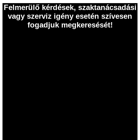
Felmerülő kérdések, szaktanácsadási
vagy szerviz igény esetén szívesen
fogadjuk megkeresését!
EISELE Hungária Kft.
2011 Budakalász
Szentendrei út 43.
Tel.: 06 26 631 634
Tel.: 06 26 631 635
info@eisele.hu
adószám: 10836512-2-13
cégjegyzékszám: 13 09 213789
Termékeink