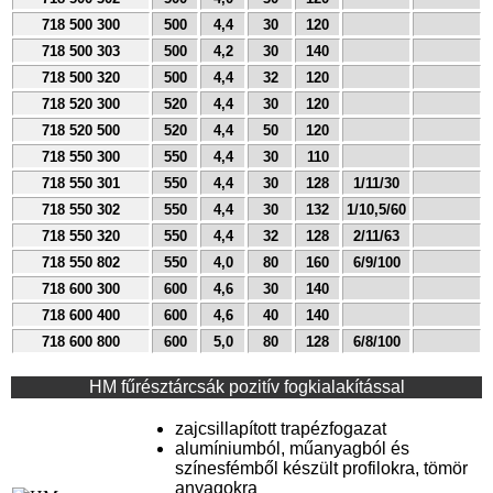
718 500 300
500
4,4
30
120
718 500 303
500
4,2
30
140
718 500 320
500
4,4
32
120
718 520 300
520
4,4
30
120
718 520 500
520
4,4
50
120
718 550 300
550
4,4
30
110
718 550 301
550
4,4
30
128
1/11/30
718 550 302
550
4,4
30
132
1/10,5/60
718 550 320
550
4,4
32
128
2/11/63
718 550 802
550
4,0
80
160
6/9/100
718 600 300
600
4,6
30
140
718 600 400
600
4,6
40
140
718 600 800
600
5,0
80
128
6/8/100
HM fűrésztárcsák pozitív fogkialakítással
zajcsillapított trapézfogazat
alumíniumból, műanyagból és
színesfémből készült profilokra, tömör
anyagokra