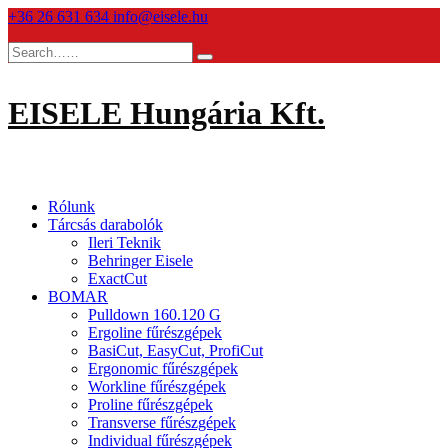
Skip
+36 26 631 634
info@eisele.hu
to
content
EISELE Hungária Kft.
Rólunk
Tárcsás darabolók
Ileri Teknik
Behringer Eisele
ExactCut
BOMAR
Pulldown 160.120 G
Ergoline fűrészgépek
BasiCut, EasyCut, ProfiCut
Ergonomic fűrészgépek
Workline fűrészgépek
Proline fűrészgépek
Transverse fűrészgépek
Individual fűrészgépek