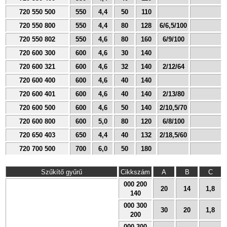
720 550 500
550
4,4
50
110
720 550 800
550
4,4
80
128
6/6,5/100
720 550 802
550
4,6
80
160
6/9/100
720 600 300
600
4,6
30
140
720 600 321
600
4,6
32
140
2/12/64
720 600 400
600
4,6
40
140
720 600 401
600
4,6
40
140
2/13/80
720 600 500
600
4,6
50
140
2/10,5/70
720 600 800
600
5,0
80
120
6/8/100
720 650 403
650
4,4
40
132
2/18,5/60
720 700 500
700
6,0
50
180
Szűkítő gyűrű
Cikkszám
A
B
C
000 200
20
14
1,8
140
000 300
30
20
1,8
200
000 300