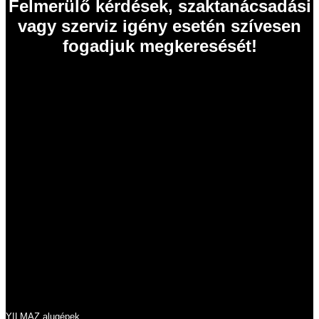
Felmerülő kérdések, szaktanácsadási
vagy szerviz igény esetén szívesen
fogadjuk megkeresését!
EISELE Hungária Kft.
2011 Budakalász
Szentendrei út 43.
Tel.: 06 26 631 634
Tel.: 06 26 631 635
info@eisele.hu
adószám: 10836512-2-13
cégjegyzékszám: 13 09 213789
Termékeink
YILMAZ alugépek