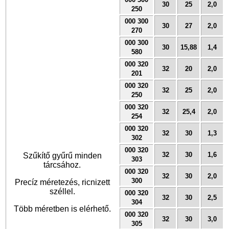
30
25
2,0
250
000 300
30
27
2,0
270
000 300
30
15,88
1,4
580
000 320
32
20
2,0
201
000 320
32
25
2,0
250
000 320
32
25,4
2,0
254
000 320
32
30
1,3
302
000 320
32
30
1,6
Szűkítő gyűrű minden
303
tárcsához.
000 320
32
30
2,0
300
Precíz méretezés, ricnizett
széllel.
000 320
32
30
2,5
304
Több méretben is elérhető.
000 320
32
30
3,0
305