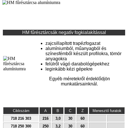
HM fűrésztárcsák negatív fogkialakítással
zajcsillapított trapézfogazat
alumíniumból, műanyagból és
színesfémből készült profilokra, tömör
anyagokra
felülről vágó darabológépekhez
leginkább kézi gépekre
Egyéb méretekről érdeklődjön
munkatársainknál.
Cikkszám
A
B
C
Z
Menesztő furatok
718 216 303
216
3,0
30
60
718 250 300
250
3,2
30
60