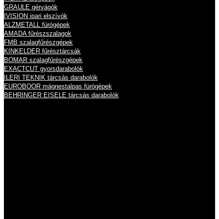
GRAULE gérvágók
IVISION ipari elszívók
ALZMETALL fúrógépek
AMADA fűrészszalagok
FMB szalagfűrészgépek
KINKELDER fűrésztárcsák
BOMAR szalagfűrészgépek
EXACTCUT gyorsdarabolók
ILERI TEKNIK tárcsás darabolók
EUROBOOR mágnestalpas fúrógépek
BEHRINGER EISELE tárcsás darabolók
Nyitvatartás
Hétfő
8:00 - 16:00
Kedd
8:00 - 16:00
Szerda
8:00 - 16:00
Csütörtök
8:00 - 16:00
Péntek
8:00 - 14:00
Szombat
zárva
Vasárnap
zárva
Információk