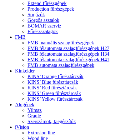
Extend fűrészgépek
Production fűrészgépek
Sorjázók
Görgős asztalok
BOMAR szerviz
Fűrészszalagok
FMB
FMB manuális szalagfűrészgépek
FMB félautomata szalagfűrészgépek H27
FMB félautomata szalagfűrészgépek H34
FMB félautomata szalagfűrészgépek H41
FMB automata szalagfűrészgépek
Kinkelder
KINS’ Orange fűrésztárcsák
KINS’ Blue fűrésztárcsák
KINS’ Red fűrésztárcsák
KINS’ Green fűrésztárcsák
KINS’ Yellow fűrésztárcsák
Alugépek
Yilmaz
Graule
Szerszámok, kiegészítők
iVision
Extrusion line
Wood line