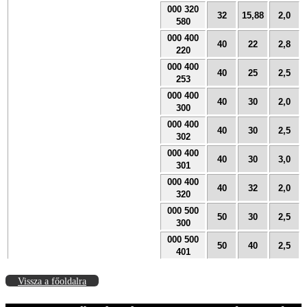
000 320
32
15,88
2,0
580
000 400
40
22
2,8
220
000 400
40
25
2,5
253
000 400
40
30
2,0
300
000 400
40
30
2,5
302
000 400
40
30
3,0
301
000 400
40
32
2,0
320
000 500
50
30
2,5
300
000 500
50
40
2,5
401
Vissza a főoldalra