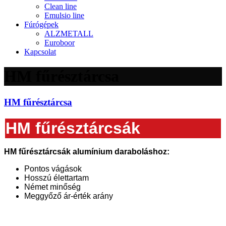
Clean line
Emulsio line
Fúrógépek
ALZMETALL
Euroboor
Kapcsolat
HM fűrésztárcsa
HM fűrésztárcsa
HM fűrésztárcsák
HM fűrésztárcsák alumínium daraboláshoz:
Pontos vágások
Hosszú élettartam
Német minőség
Meggyőző ár-érték arány