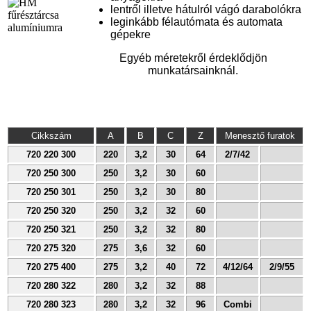
lentről illetve hátulról vágó darabolókra
leginkább félautómata és automata
gépekre
Egyéb méretekről érdeklődjön
munkatársainknál.
Cikkszám
A
B
C
Z
Menesztő furatok
720 220 300
220
3,2
30
64
2/7/42
720 250 300
250
3,2
30
60
720 250 301
250
3,2
30
80
720 250 320
250
3,2
32
60
720 250 321
250
3,2
32
80
720 275 320
275
3,6
32
60
720 275 400
275
3,2
40
72
4/12/64
2/9/55
720 280 322
280
3,2
32
88
720 280 323
280
3,2
32
96
Combi