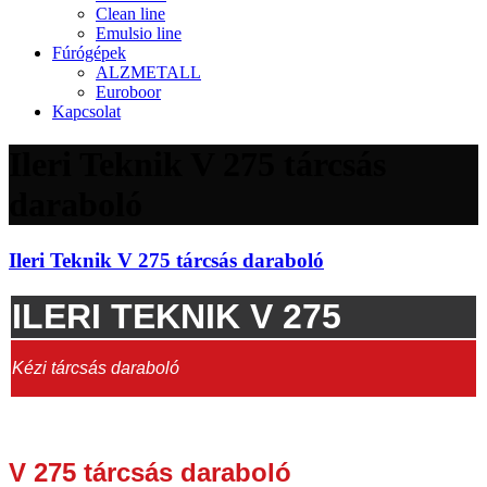
Clean line
Emulsio line
Fúrógépek
ALZMETALL
Euroboor
Kapcsolat
Ileri Teknik V 275 tárcsás
daraboló
Ileri Teknik V 275 tárcsás daraboló
ILERI TEKNIK V 275
Kézi
tárcsás daraboló
V 275 tárcsás daraboló