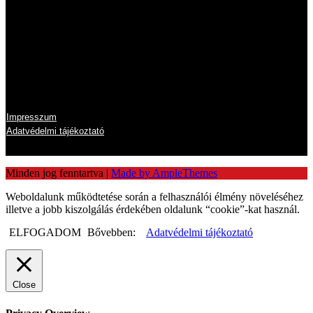
Péntek
8:00 - 14:00
Szombat
zárva
Vasárnap
zárva
Információk
Impresszum
Adatvédelmi tájékoztató
Minden jog fenntartva
|
Made by AmpleThemes
Weboldalunk működtetése során a felhasználói élmény növeléséhez
illetve a jobb kiszolgálás érdekében oldalunk “cookie”-kat használ.
ELFOGADOM
Bővebben:
Adatvédelmi tájékoztató
Close