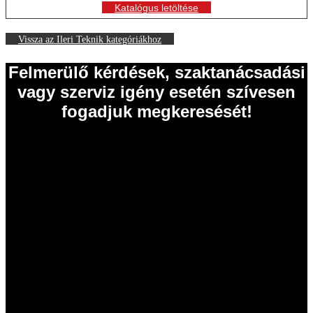
Katalógus letöltése
Vissza az Ileri Teknik kategóriákhoz
Felmerülő kérdések, szaktanácsadási
vagy szerviz igény esetén szívesen
fogadjuk megkeresését!
EISELE Hungária Kft.
2011 Budakalász
Szentendrei út 43.
Tel.: 06 26 631 634
Tel.: 06 26 631 635
info@eisele.hu
adószám: 10836512-2-13