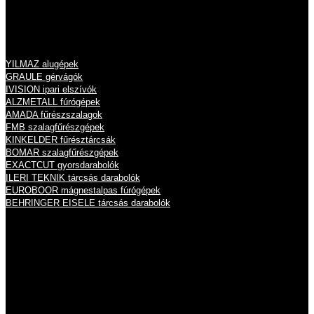
cégjegyzékszám: 13 09 213789
Termékeink
YILMAZ alugépek
GRAULE gérvágók
IVISION ipari elszívók
ALZMETALL fúrógépek
AMADA fűrészszalagok
FMB szalagfűrészgépek
KINKELDER fűrésztárcsák
BOMAR szalagfűrészgépek
EXACTCUT gyorsdarabolók
ILERI TEKNIK tárcsás darabolók
EUROBOOR mágnestalpas fúrógépek
BEHRINGER EISELE tárcsás darabolók
Nyitvatartás
Hétfő
8:00 - 16:00
Kedd
8:00 - 16:00
Szerda
8:00 - 16:00
Csütörtök
8:00 - 16:00