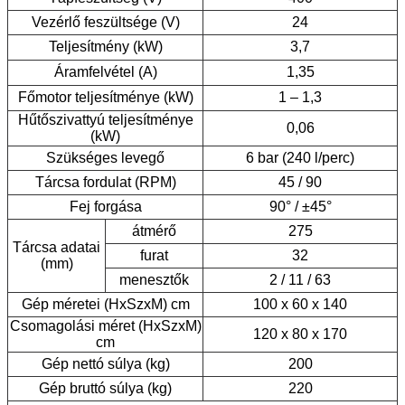
Vezérlő feszültsége (V)
24
Teljesítmény (kW)
3,7
Áramfelvétel (A)
1,35
Főmotor teljesítménye (kW)
1 – 1,3
Hűtőszivattyú teljesítménye
0,06
(kW)
Szükséges levegő
6 bar (240 l/perc)
Tárcsa fordulat (RPM)
45 / 90
Fej forgása
90° / ±45°
átmérő
275
Tárcsa adatai
furat
32
(mm)
menesztők
2 / 11 / 63
Gép méretei (HxSzxM) cm
100 x 60 x 140
Csomagolási méret (HxSzxM)
120 x 80 x 170
cm
Gép nettó súlya (kg)
200
Gép bruttó súlya (kg)
220