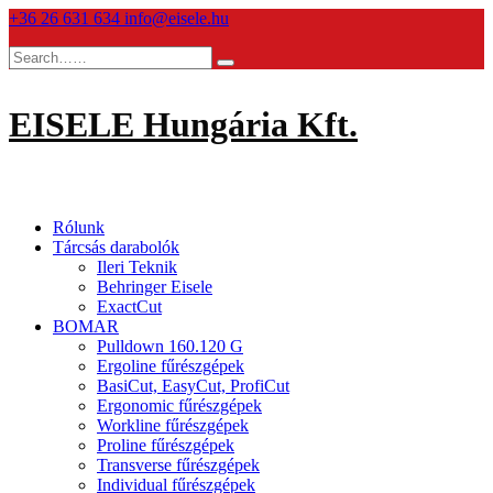
Skip
+36 26 631 634
info@eisele.hu
to
content
EISELE Hungária Kft.
Rólunk
Tárcsás darabolók
Ileri Teknik
Behringer Eisele
ExactCut
BOMAR
Pulldown 160.120 G
Ergoline fűrészgépek
BasiCut, EasyCut, ProfiCut
Ergonomic fűrészgépek
Workline fűrészgépek
Proline fűrészgépek
Transverse fűrészgépek
Individual fűrészgépek