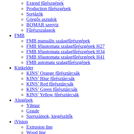
Extend fűrészgépek
Production fűrészgépek
Sorjázók
Görgős asztalok
BOMAR szerviz
Fűrészszalagok
FMB
FMB manuális szalagfűrészgépek
FMB félautomata szalagfűrészgépek H27
FMB félautomata szalagfűrészgépek H34
FMB félautomata szalagfűrészgépek H41
FMB automata szalagfűrészgépek
Kinkelder
KINS’ Orange fűrésztárcsák
KINS’ Blue fűrésztárcsák
KINS’ Red fűrésztárcsák
KINS’ Green fűrésztárcsák
KINS’ Yellow fűrésztárcsák
Alugépek
Yilmaz
Graule
Szerszámok, kiegészítők
iVision
Extrusion line
Wood line