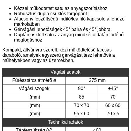
Kézzel működtetett satu az anyagszorításhoz
Robusztus dupla csuklós forgópánt
Alacsony feszültségű indító/leállító kapcsoló a lehúzó
markolatban
Gérvágási lehetőségek 45° balra és 45° jobbra
Duplán osztott satu az anyag mindkét oldalán történő
megfogáshoz
Kompakt, állványra szerelt, kézi működtetésű tárcsás
daraboló, amelyek
egyszerű gérvágást tesz lehetővé a
műhelyekben vagy az üzemekben.
Vágási adatok
Fűrésztárcs átmérő ø
275 mm
Vágási szögek
90°
±45°
(mm)
85
70
(mm)
70 x 70
60 x 60
(mm)
95 x 60
70 x 5
Technikai adatok
Tápfeszültség (V)
400