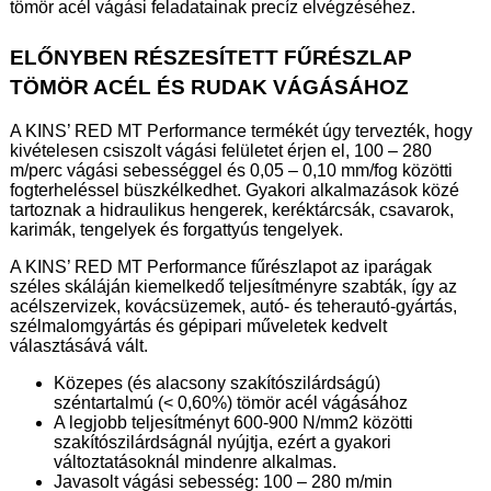
tömör acél vágási feladatainak precíz elvégzéséhez.
ELŐNYBEN RÉSZESÍTETT FŰRÉSZLAP
TÖMÖR ACÉL ÉS RUDAK VÁGÁSÁHOZ
A KINS’ RED MT Performance termékét úgy tervezték, hogy
kivételesen csiszolt vágási felületet érjen el, 100 – 280
m/perc vágási sebességgel és 0,05 – 0,10 mm/fog közötti
fogterheléssel büszkélkedhet. Gyakori alkalmazások közé
tartoznak a hidraulikus hengerek, keréktárcsák, csavarok,
karimák, tengelyek és forgattyús tengelyek.
A KINS’ RED MT Performance fűrészlapot az iparágak
széles skáláján kiemelkedő teljesítményre szabták, így az
acélszervizek, kovácsüzemek, autó- és teherautó-gyártás,
szélmalomgyártás és gépipari műveletek kedvelt
választásává vált.
Közepes (és alacsony szakítószilárdságú)
széntartalmú (< 0,60%) tömör acél vágásához
A legjobb teljesítményt 600-900 N/mm2 közötti
szakítószilárdságnál nyújtja, ezért a gyakori
változtatásoknál mindenre alkalmas.
Javasolt vágási sebesség: 100 – 280 m/min