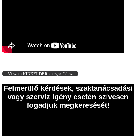
Vissza a KINKELDER kategóriákhoz
Felmerülő kérdések, szaktanácsadási
vagy szerviz igény esetén szívesen
fogadjuk megkeresését!
EISELE Hungária Kft.
2011 Budakalász