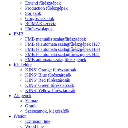
Extend fűrészgépek
Production fűrészgépek
Sorjázók
Görgős asztalok
BOMAR szerviz
Fűrészszalagok
FMB
FMB manuális szalagfűrészgépek
FMB félautomata szalagfűrészgépek H27
FMB félautomata szalagfűrészgépek H34
FMB félautomata szalagfűrészgépek H41
FMB automata szalagfűrészgépek
Kinkelder
KINS’ Orange fűrésztárcsák
KINS’ Blue fűrésztárcsák
KINS’ Red fűrésztárcsák
KINS’ Green fűrésztárcsák
KINS’ Yellow fűrésztárcsák
Alugépek
Yilmaz
Graule
Szerszámok, kiegészítők
iVision
Extrusion line
Wood line