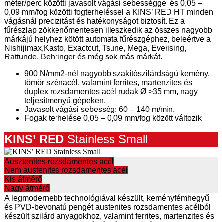
méter/perc közötti javasolt vágási sebességgel és 0,05 –
0,09 mm/fog közötti fogterheléssel a KINS’ RED HT minden
vágásnál precizitást és hatékonyságot biztosít. Ez a
fűrészlap zökkenőmentesen illeszkedik az összes nagyobb
márkájú helyhez kötött automata fűrészgéphez, beleértve a
Nishijimax,Kasto, Exactcut, Tsune, Mega, Everising,
Rattunde, Behringer és még sok más márkát.
900 N/mm2-nél nagyobb szakítószilárdságú kemény,
tömör szénacél, valamint ferrites, martenzites és
duplex rozsdamentes acél rudak Ø >35 mm, nagy
teljesítményű gépeken.
Javasolt vágási sebesség: 60 – 140 m/min.
Fogak terhelése 0,05 – 0,09 mm/fog között változik
KINS’ RE
D
Stainless Small
Ausztenites rozsdamentes acél
Nem austenites rozsdamentes acél
Kis átmérő
Nagy átmérő
A legmodernebb technológiával készült, keményfémhegyű
és PVD-bevonatú pengét austenites rozsdamentes acélból
készült szilárd anyagokhoz, valamint ferrites, martenzites és