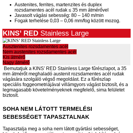
Austenites, ferrites, martenzites és duplex
rozsdamentes acél rudak ≤ 35 mm átmérővel
Javasolt vágási sebesség: 80 – 140 m/min
Fogak terhelése 0,03 – 0,06 mm/fog között mozog.
KINS’ RE
D
Stainless Large
Ausztenites rozsdamentes acél
Nem austenites rozsdamentes acél
Kis átmérő
Nagy átmérő
Bemutatjuk a KINS’ RED Stainless Large fűrészlapot, a 35
mm átmérőt meghaladó austenit rozsdamentes acél rudak
vágására szolgáló végső megoldást. Ez a fűrészlap
speciális foggeometriájával villámgyors vágást biztosít, és a
legmagasabb követelményeknek megfelelő, sima felületet
biztosít.
SOHA NEM LÁTOTT TERMELÉSI
SEBESSÉGET TAPASZTALNAK
Tapasztalja meg a soha nem látott gyártási sebességet,