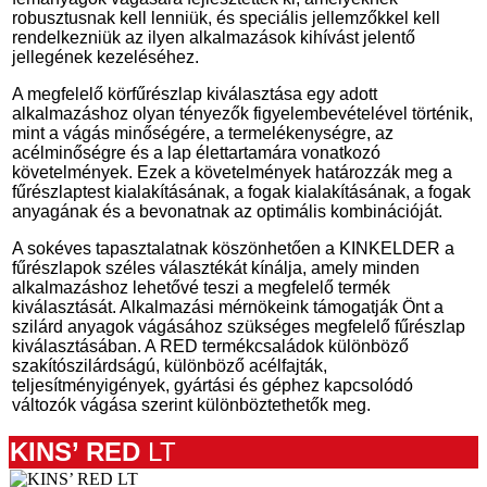
robusztusnak kell lenniük, és speciális jellemzőkkel kell
rendelkezniük az ilyen alkalmazások kihívást jelentő
jellegének kezeléséhez.
A megfelelő körfűrészlap kiválasztása egy adott
alkalmazáshoz olyan tényezők figyelembevételével történik,
mint a vágás minőségére, a termelékenységre, az
acélminőségre és a lap élettartamára vonatkozó
követelmények. Ezek a követelmények határozzák meg a
fűrészlaptest kialakításának, a fogak kialakításának, a fogak
anyagának és a bevonatnak az optimális kombinációját.
A sokéves tapasztalatnak köszönhetően a KINKELDER a
fűrészlapok széles választékát kínálja, amely minden
alkalmazáshoz lehetővé teszi a megfelelő termék
kiválasztását. Alkalmazási mérnökeink támogatják Önt a
szilárd anyagok vágásához szükséges megfelelő fűrészlap
kiválasztásában. A RED termékcsaládok különböző
szakítószilárdságú, különböző acélfajták,
teljesítményigények, gyártási és géphez kapcsolódó
változók vágása szerint különböztethetők meg.
KINS’ RED
LT