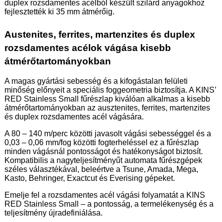
duplex rozsdamentes acélból készült szilárd anyagokhoz
fejlesztették ki 35 mm átmérőig.
Austenites, ferrites, martenzites és duplex
rozsdamentes acélok vágása kisebb
átmérőtartományokban
A magas gyártási sebesség és a kifogástalan felületi
minőség előnyeit a speciális foggeometria biztosítja. A KINS’
RED Stainless Small fűrészlap kiválóan alkalmas a kisebb
átmérőtartományokban az ausztenites, ferrites, martenzites
és duplex rozsdamentes acél vágására.
A 80 – 140 m/perc közötti javasolt vágási sebességgel és a
0,03 – 0,06 mm/fog közötti fogterheléssel ez a fűrészlap
minden vágásnál pontosságot és hatékonyságot biztosít.
Kompatibilis a nagyteljesítményűt automata fűrészgépek
széles választékával, beleértve a Tsune, Amada, Mega,
Kasto, Behringer, Exactcut és Everising gépeket.
Emelje fel a rozsdamentes acél vágási folyamatát a KINS
RED Stainless Small – a pontosság, a termelékenység és a
teljesítmény újradefiniálása.