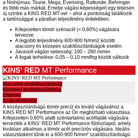
a Nishijimax, Tsune, Mega, Everising, Rattunde, Behringer
és több más márkát. Emelje vágási képességeit egy teljesen
új szintre a KINS RED MT-vel – ahol a pontosság találkozik
a tartóssággal a páratlan teljesítmény érdekében.
Kifejezetten tömör szénacél (< 0,60%) vágására
tervezve
A legjobb teljesítmény 600-900 N/mm2 közötti
alacsony és közepes szakítószilárdságok esetén.
Javasolt vágási sebesség: 100 – 280 m/min
A fogak terhelése: 0,05 – 0,10 mm/fog között változik
KINS’ RE
D
MT
Performance
Alacsony szakítószilárdság
Közepes szakítószilárdság
Éltartam
Szűk tűréshatár
A középszilárdságú tömör precíz és kiváló vágásához a
KINS RED MT Performance az Ön megbízható választása.
Kifejezetten 0,60% alatti széntartalmú acélfajták vágására
tervezték a KINS’ RED MT Performance fűrészlapot, amely
kiválóan alkalmas a tömör acél precíziós vágására. Ideális
választásként tűnik ki a 600-900 N/mm² szakítószilárdságú