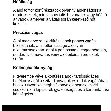
Hőállóság
A álló tömör körfűrészlapok olyan tulajdonságokkal
rendelkeznek, mint a speciális bevonatok vagy hőálló
anyagok, amelyek a vágás során keletkező hőt
kezelik.
Precíziós vágás
A jól megtervezett körfűrészlapok pontos vágást
biztosítanak, ami létfontosságú az olyan
alkalmazásokban, ahol a pontosság elengedhetetlen,
például a fémgyártás vagy az építőipari projektek
során.
Költséghatékonyság
Figyelembe véve a körfűrészlapok tartósságát és
hatékonyságát a szilárd anyagok és rudak vágásában,
hosszú távon költséghatékonyak lehetnek, mivel
csökkentik a lapcserék gyakoriságát és a karbantartási
költségeket.