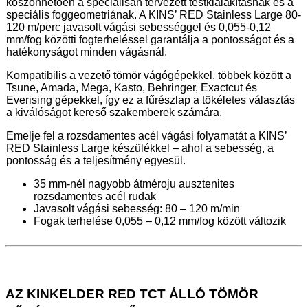
köszönhetően a speciálisan tervezett testkialakításnak és a
speciális foggeometriának. A KINS’ RED Stainless Large 80-
120 m/perc javasolt vágási sebességgel és 0,055-0,12
mm/fog közötti fogterheléssel garantálja a pontosságot és a
hatékonyságot minden vágásnál.
Kompatibilis a vezető tömör vágógépekkel, többek között a
Tsune, Amada, Mega, Kasto, Behringer, Exactcut és
Everising gépekkel, így ez a fűrészlap a tökéletes választás
a kiválóságot kereső szakemberek számára.
Emelje fel a rozsdamentes acél vágási folyamatát a KINS’
RED Stainless Large készülékkel – ahol a sebesség, a
pontosság és a teljesítmény egyesül.
35 mm-nél nagyobb átméroju ausztenites
rozsdamentes acél rudak
Javasolt vágási sebesség: 80 – 120 m/min
Fogak terhelése 0,055 – 0,12 mm/fog között változik
AZ KINKELDER RED TCT ÁLLÓ TÖMÖR