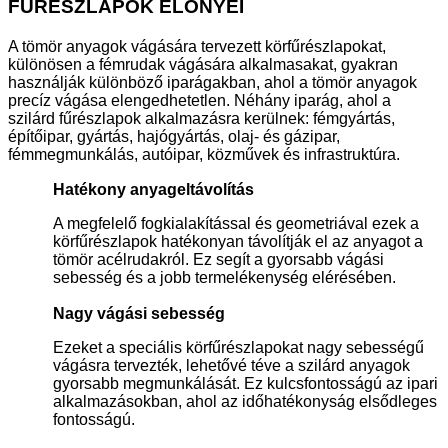
FŰRÉSZLAPOK ELŐNYEI
A tömör anyagok vágására tervezett körfűrészlapokat,
különösen a fémrudak vágására alkalmasakat, gyakran
használják különböző iparágakban, ahol a tömör anyagok
precíz vágása elengedhetetlen. Néhány iparág, ahol a
szilárd fűrészlapok alkalmazásra kerülnek: fémgyártás,
építőipar, gyártás, hajógyártás, olaj- és gázipar,
fémmegmunkálás, autóipar, közművek és infrastruktúra.
Hatékony anyageltávolítás
A megfelelő fogkialakítással és geometriával ezek a
körfűrészlapok hatékonyan távolítják el az anyagot a
tömör acélrudakról. Ez segít a gyorsabb vágási
sebesség és a jobb termelékenység elérésében.
Nagy vágási sebesség
Ezeket a speciális körfűrészlapokat nagy sebességű
vágásra tervezték, lehetővé téve a szilárd anyagok
gyorsabb megmunkálását. Ez kulcsfontosságú az ipari
alkalmazásokban, ahol az időhatékonyság elsődleges
fontosságú.