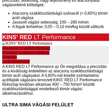
precizitás, sebesség, nagy teljesítmény és alacsonyabb
vágásonkénti költségek.
Alacsony szakítószilárdságú szénacél (< 0,60%) tömör
acél vágása
Javasolt vágási sebesség: 100 – 280 m/min
A fogak terhelése: 0,05 – 0,10 mm/fog között változik
KINS’ RED
LT Performance
Alacsony szakítószilárdság
Közepes szakítószilárdság
Éltartam
Szűk tűréshatár
A KINS RED LT Performance az Ön megoldása a precizitás
és a kiválóság érdekében az alacsony szakítószilárdságú
tömör acél vágásakor. A 0,60%-nál kisebb széntartalmú
acélfajták vágására tervezett KINS’ RED LT Performance
fűrészlap kiválóan alkalmas 400 – 750 N/mm² közötti
szakítószilárdsággal rendelkező tömör vágási
alkalmazásokhoz.
ULTRA SIMA VÁGÁSI FELÜLET