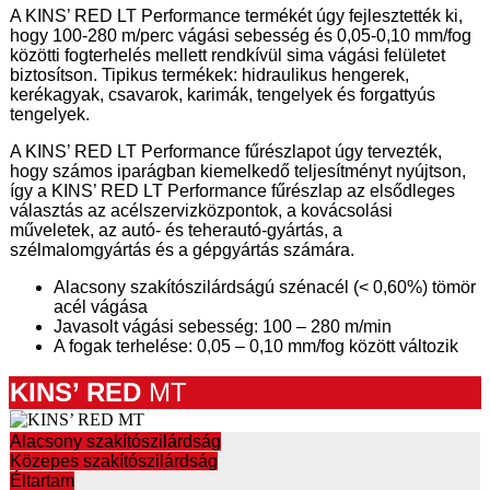
A KINS’ RED LT Performance termékét úgy fejlesztették ki,
hogy 100-280 m/perc vágási sebesség és 0,05-0,10 mm/fog
közötti fogterhelés mellett rendkívül sima vágási felületet
biztosítson. Tipikus termékek: hidraulikus hengerek,
kerékagyak, csavarok, karimák, tengelyek és forgattyús
tengelyek.
A KINS’ RED LT Performance fűrészlapot úgy tervezték,
hogy számos iparágban kiemelkedő teljesítményt nyújtson,
így a KINS’ RED LT Performance fűrészlap az elsődleges
választás az acélszervizközpontok, a kovácsolási
műveletek, az autó- és teherautó-gyártás, a
szélmalomgyártás és a gépgyártás számára.
Alacsony szakítószilárdságú szénacél (< 0,60%) tömör
acél vágása
Javasolt vágási sebesség: 100 – 280 m/min
A fogak terhelése: 0,05 – 0,10 mm/fog között változik
KINS’ RED
MT
Alacsony szakítószilárdság
Közepes szakítószilárdság
Éltartam