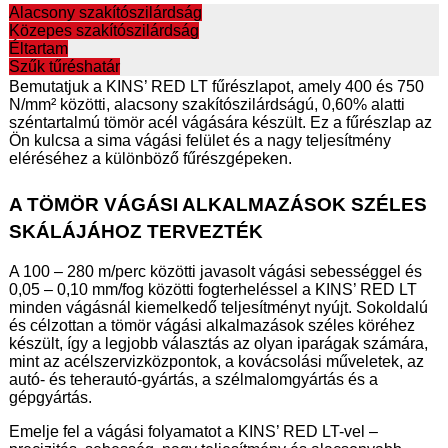
Alacsony szakítószilárdság
Közepes szakítószilárdság
Éltartam
Szűk tűréshatár
Bemutatjuk a KINS’ RED LT fűrészlapot, amely 400 és 750
N/mm² közötti, alacsony szakítószilárdságú, 0,60% alatti
széntartalmú tömör acél vágására készült. Ez a fűrészlap az
Ön kulcsa a sima vágási felület és a nagy teljesítmény
eléréséhez a különböző fűrészgépeken.
A TÖMÖR VÁGÁSI ALKALMAZÁSOK SZÉLES
SKÁLÁJÁHOZ TERVEZTÉK
A 100 – 280 m/perc közötti javasolt vágási sebességgel és
0,05 – 0,10 mm/fog közötti fogterheléssel a KINS’ RED LT
minden vágásnál kiemelkedő teljesítményt nyújt. Sokoldalú
és célzottan a tömör vágási alkalmazások széles köréhez
készült, így a legjobb választás az olyan iparágak számára,
mint az acélszervizközpontok, a kovácsolási műveletek, az
autó- és teherautó-gyártás, a szélmalomgyártás és a
gépgyártás.
Emelje fel a vágási folyamatot a KINS’ RED LT-vel –