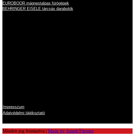
EUROBOOR mágnestalpas fúrógépek
BEHRINGER EISELE tárcsás darabolók
Nyitvatartás
Hétfő
8:00 - 16:00
Kedd
8:00 - 16:00
Szerda
8:00 - 16:00
Csütörtök
8:00 - 16:00
Péntek
8:00 - 14:00
Szombat
zárva
Vasárnap
zárva
Információk
Impresszum
Adatvédelmi tájékoztató
Minden jog fenntartva
|
Made by AmpleThemes