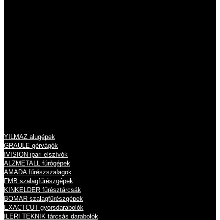
Szentendrei út 43.
Tel.: 06 26 631 634
Tel.: 06 26 631 635
info@eisele.hu
adószám: 10836512-2-13
cégjegyzékszám: 13 09 213789
Termékeink
YILMAZ alugépek
GRAULE gérvágók
IVISION ipari elszívók
ALZMETALL fúrógépek
AMADA fűrészszalagok
FMB szalagfűrészgépek
KINKELDER fűrésztárcsák
BOMAR szalagfűrészgépek
EXACTCUT gyorsdarabolók
ILERI TEKNIK tárcsás darabolók