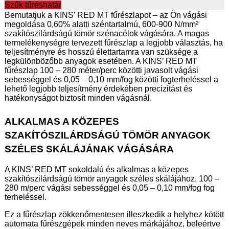
Szűk tűréshatár
Bemutatjuk a KINS’ RED MT fűrészlapot – az Ön vágási
megoldása 0,60% alatti széntartalmú, 600-900 N/mm²
szakítószilárdságú tömör szénacélok vágására. A magas
termelékenységre tervezett fűrészlap a legjobb választás, ha
teljesítményre és hosszú élettartamra van szüksége a
legkülönbözőbb anyagok esetében. A KINS’ RED MT
fűrészlap 100 – 280 méter/perc közötti javasolt vágási
sebességgel és 0,05 – 0,10 mm/fog közötti fogterheléssel a
lehető legjobb teljesítmény érdekében precizitást és
hatékonyságot biztosít minden vágásnál.
ALKALMAS A KÖZEPES
SZAKÍTÓSZILÁRDSÁGÚ TÖMÖR ANYAGOK
SZÉLES SKÁLÁJÁNAK VÁGÁSÁRA
A KINS’ RED MT sokoldalú és alkalmas a közepes
szakítószilárdságú tömör anyagok széles skálájához, 100 –
280 m/perc vágási sebességgel és 0,05 – 0,10 mm/fog fog
terheléssel.
Ez a fűrészlap zökkenőmentesen illeszkedik a helyhez kötött
automata fűrészgépek minden neves márkájához, beleértve