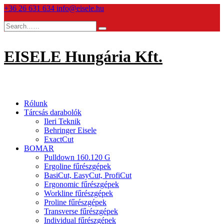
Skip
+36 26 631 634
info@eisele.hu
to
content
EISELE Hungária Kft.
Rólunk
Tárcsás darabolók
Ileri Teknik
Behringer Eisele
ExactCut
BOMAR
Pulldown 160.120 G
Ergoline fűrészgépek
BasiCut, EasyCut, ProfiCut
Ergonomic fűrészgépek
Workline fűrészgépek
Proline fűrészgépek
Transverse fűrészgépek
Individual fűrészgépek