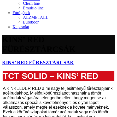
Clean line
Emulsio line
Fúrógépek
ALZMETALL
Euroboor
Kapcsolat
KINS’ RED
FŰRÉSZTÁRCSÁK
KINS’ RED FŰRÉSZTÁRCSÁK
TCT SOLID – KINS’ RED
A KINKELDER RED a mi nagy teljesítményű fűrészlapjaink
acélrudakhoz. Mielőtt körfűrészlapot használna tömör
acélrudak vágására, elengedhetetlen, hogy megértse az
alkalmazás speciális követelményeit, és olyan lapot
válasszon, amely megfelel ezeknek a követelményeknek.
Ezek a körfűrészlapokat tömör acélrudak vagy más tömör
fémanyagok vágására fejlesztették ki, amelyeknek