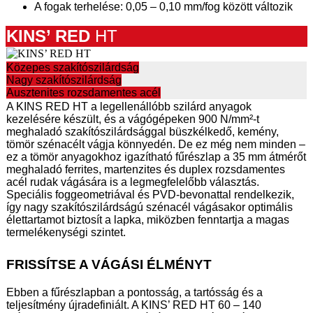
A fogak terhelése: 0,05 – 0,10 mm/fog között változik
KINS’ RE
D
HT
Közepes szakítószilárdság
Nagy szakítószilárdság
Ausztenites rozsdamentes acél
A KINS RED HT a legellenállóbb szilárd anyagok
kezelésére készült, és a vágógépeken 900 N/mm²-t
meghaladó szakítószilárdsággal büszkélkedő, kemény,
tömör szénacélt vágja könnyedén. De ez még nem minden –
ez a tömör anyagokhoz igazítható fűrészlap a 35 mm átmérőt
meghaladó ferrites, martenzites és duplex rozsdamentes
acél rudak vágására is a legmegfelelőbb választás.
Speciális foggeometriával és PVD-bevonattal rendelkezik,
így nagy szakítószilárdságú szénacél vágásakor optimális
élettartamot biztosít a lapka, miközben fenntartja a magas
termelékenységi szintet.
FRISSÍTSE A VÁGÁSI ÉLMÉNYT
Ebben a fűrészlapban a pontosság, a tartósság és a
teljesítmény újradefiniált. A KINS’ RED HT 60 – 140