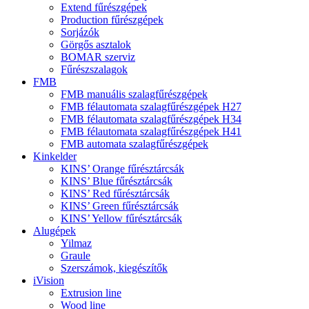
Extend fűrészgépek
Production fűrészgépek
Sorjázók
Görgős asztalok
BOMAR szerviz
Fűrészszalagok
FMB
FMB manuális szalagfűrészgépek
FMB félautomata szalagfűrészgépek H27
FMB félautomata szalagfűrészgépek H34
FMB félautomata szalagfűrészgépek H41
FMB automata szalagfűrészgépek
Kinkelder
KINS’ Orange fűrésztárcsák
KINS’ Blue fűrésztárcsák
KINS’ Red fűrésztárcsák
KINS’ Green fűrésztárcsák
KINS’ Yellow fűrésztárcsák
Alugépek
Yilmaz
Graule
Szerszámok, kiegészítők
iVision
Extrusion line
Wood line