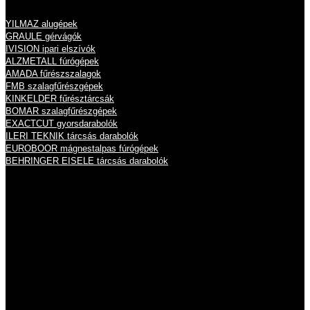
YILMAZ alugépek
GRAULE gérvágók
IVISION ipari elszívók
ALZMETALL fúrógépek
AMADA fűrészszalagok
FMB szalagfűrészgépek
KINKELDER fűrésztárcsák
BOMAR szalagfűrészgépek
EXACTCUT gyorsdarabolók
ILERI TEKNIK tárcsás darabolók
EUROBOOR mágnestalpas fúrógépek
BEHRINGER EISELE tárcsás darabolók
Nyitvatartás
Hétfő
8:00 - 16:00
Kedd
8:00 - 16:00
Szerda
8:00 - 16:00
Csütörtök
8:00 - 16:00
Péntek
8:00 - 14:00
Szombat
zárva
Vasárnap
zárva