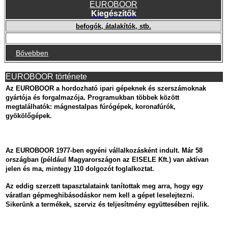
EUROBOOR
Kiegészítők
befogók, átalakítók, stb.
Bővebben
EUROBOOR története
Az EUROBOOR a hordozható ipari gépeknek és szerszámoknak
gyártója és forgalmazója. Programukban többek között
megtalálhatók: mágnestalpas fúrógépek, koronafúrók,
gyökölőgépek.
Az EUROBOOR 1977-ben egyéni vállalkozásként indult. Már 58
országban (például Magyarországon az EISELE Kft.) van aktívan
jelen és ma, mintegy 110 dolgozót foglalkoztat.
Az eddig szerzett tapasztalataink tanítottak meg arra, hogy egy
váratlan gépmeghibásodáskor nem kell a gépet leselejtezni.
Sikerünk a termékek, szerviz és teljesítmény együttesében rejlik.