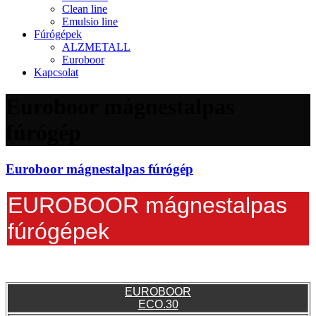
Clean line
Emulsio line
Fúrógépek
ALZMETALL
Euroboor
Kapcsolat
Euroboor mágnestalpas
fúrógép
Euroboor mágnestalpas fúrógép
EUROBOOR mágnestalpas
fúrógépek
EUROBOOR
ECO.30