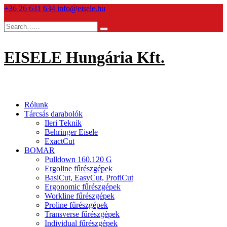
Skip
+36 26 631 634
info@eisele.hu
to
content
EISELE Hungária Kft.
Rólunk
Tárcsás darabolók
Ileri Teknik
Behringer Eisele
ExactCut
BOMAR
Pulldown 160.120 G
Ergoline fűrészgépek
BasiCut, EasyCut, ProfiCut
Ergonomic fűrészgépek
Workline fűrészgépek
Proline fűrészgépek
Transverse fűrészgépek
Individual fűrészgépek