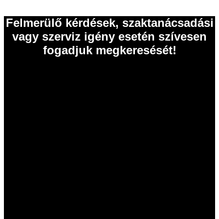
Felmerülő kérdések, szaktanácsadási
vagy szerviz igény esetén szívesen
fogadjuk megkeresését!
EISELE Hungária Kft.
2011 Budakalász
Szentendrei út 43.
Tel.: 06 26 631 634
Tel.: 06 26 631 635
info@eisele.hu
adószám: 10836512-2-13
cégjegyzékszám: 13 09 213789
Termékeink