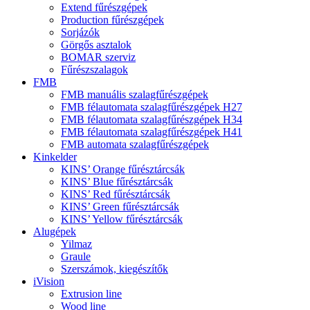
Extend fűrészgépek
Production fűrészgépek
Sorjázók
Görgős asztalok
BOMAR szerviz
Fűrészszalagok
FMB
FMB manuális szalagfűrészgépek
FMB félautomata szalagfűrészgépek H27
FMB félautomata szalagfűrészgépek H34
FMB félautomata szalagfűrészgépek H41
FMB automata szalagfűrészgépek
Kinkelder
KINS’ Orange fűrésztárcsák
KINS’ Blue fűrésztárcsák
KINS’ Red fűrésztárcsák
KINS’ Green fűrésztárcsák
KINS’ Yellow fűrésztárcsák
Alugépek
Yilmaz
Graule
Szerszámok, kiegészítők
iVision
Extrusion line
Wood line