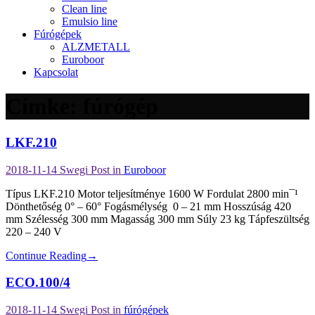
Clean line
Emulsio line
Fúrógépek
ALZMETALL
Euroboor
Kapcsolat
Címke:
fúrógép
LKF.210
2018-11-14
Swegi
Post in
Euroboor
Típus LKF.210 Motor teljesítménye 1600 W Fordulat 2800 min¯¹
Dönthetőség 0° – 60° Fogásmélység 0 – 21 mm Hosszúság 420
mm Szélesség 300 mm Magasság 300 mm Súly 23 kg Tápfeszültség
220 – 240 V
Continue Reading
→
ECO.100/4
2018-11-14
Swegi
Post in
fúrógépek