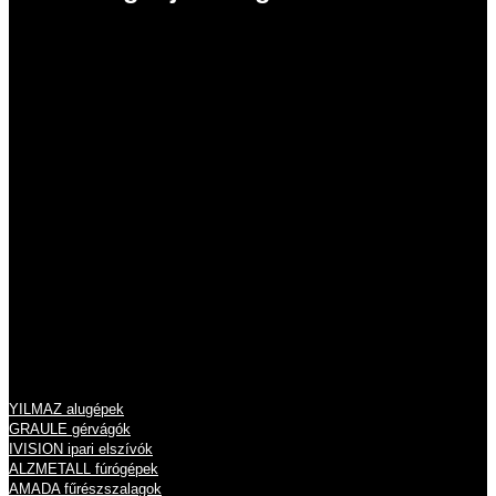
EISELE Hungária Kft.
2011 Budakalász
Szentendrei út 43.
Tel.: 06 26 631 634
Tel.: 06 26 631 635
info@eisele.hu
adószám: 10836512-2-13
cégjegyzékszám: 13 09 213789
Termékeink
YILMAZ alugépek
GRAULE gérvágók
IVISION ipari elszívók
ALZMETALL fúrógépek
AMADA fűrészszalagok