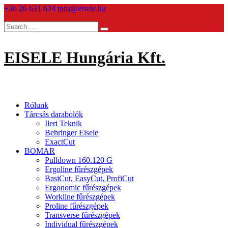
Skip
+36 26 631 634
info@eisele.hu
to
content
EISELE Hungária Kft.
Rólunk
Tárcsás darabolók
Ileri Teknik
Behringer Eisele
ExactCut
BOMAR
Pulldown 160.120 G
Ergoline fűrészgépek
BasiCut, EasyCut, ProfiCut
Ergonomic fűrészgépek
Workline fűrészgépek
Proline fűrészgépek
Transverse fűrészgépek
Individual fűrészgépek