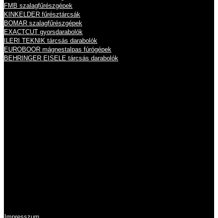
FMB szalagfűrészgépek
KINKELDER fűrésztárcsák
BOMAR szalagfűrészgépek
EXACTCUT gyorsdarabolók
ILERI TEKNIK tárcsás darabolók
EUROBOOR mágnestalpas fúrógépek
BEHRINGER EISELE tárcsás darabolók
Nyitvatartás
Hétfő
8:00 - 16:00
Kedd
8:00 - 16:00
Szerda
8:00 - 16:00
Csütörtök
8:00 - 16:00
Péntek
8:00 - 14:00
Szombat
zárva
Vasárnap
zárva
Információk
Impresszum