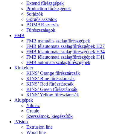
Extend fűrészgépek
Production fűrészgépek
Sorjázók
Görgős asztalok
BOMAR szerviz
Fűrészszalagok
FMB
FMB manuális szalagfűrészgépek
FMB félautomata szalagfűrészgépek H27
FMB félautomata szalagfűrészgépek H34
FMB félautomata szalagfűrészgépek H41
FMB automata szalagfűrészgépek
Kinkelder
KINS’ Orange fűrésztárcsák
KINS’ Blue fűrésztárcsák
KINS’ Red fűrésztárcsák
KINS’ Green fűrésztárcsák
KINS’ Yellow fűrésztárcsák
Alugépek
Yilmaz
Graule
Szerszámok, kiegészítők
iVision
Extrusion line
Wood line