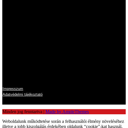
Nyitvatartás
Hétfő
8:00 - 16:00
Kedd
8:00 - 16:00
Szerda
8:00 - 16:00
Csütörtök
8:00 - 16:00
Péntek
8:00 - 14:00
Szombat
zárva
Vasárnap
zárva
Információk
Impresszum
Adatvédelmi tájékoztató
Minden jog fenntartva
|
Made by AmpleThemes
Weboldalunk működtetése során a felhasználói élmény növeléséhez
illetve a jobb kiszolgálás érdekében oldalunk “cookie”-kat használ.