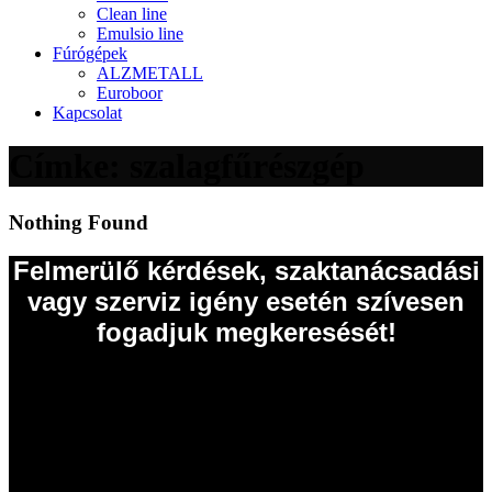
Clean line
Emulsio line
Fúrógépek
ALZMETALL
Euroboor
Kapcsolat
Címke:
szalagfűrészgép
Nothing Found
Felmerülő kérdések, szaktanácsadási
vagy szerviz igény esetén szívesen
fogadjuk megkeresését!
EISELE Hungária Kft.
2011 Budakalász
Szentendrei út 43.