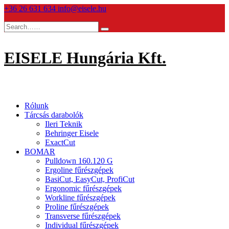
Skip
+36 26 631 634
info@eisele.hu
to
content
EISELE Hungária Kft.
Rólunk
Tárcsás darabolók
Ileri Teknik
Behringer Eisele
ExactCut
BOMAR
Pulldown 160.120 G
Ergoline fűrészgépek
BasiCut, EasyCut, ProfiCut
Ergonomic fűrészgépek
Workline fűrészgépek
Proline fűrészgépek
Transverse fűrészgépek
Individual fűrészgépek