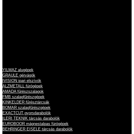
Tel.: 06 26 631 634
Tel.: 06 26 631 635
info@eisele.hu
adószám: 10836512-2-13
cégjegyzékszám: 13 09 213789
Termékeink
YILMAZ alugépek
GRAULE gérvágók
IVISION ipari elszívók
ALZMETALL fúrógépek
AMADA fűrészszalagok
FMB szalagfűrészgépek
KINKELDER fűrésztárcsák
BOMAR szalagfűrészgépek
EXACTCUT gyorsdarabolók
ILERI TEKNIK tárcsás darabolók
EUROBOOR mágnestalpas fúrógépek
BEHRINGER EISELE tárcsás darabolók