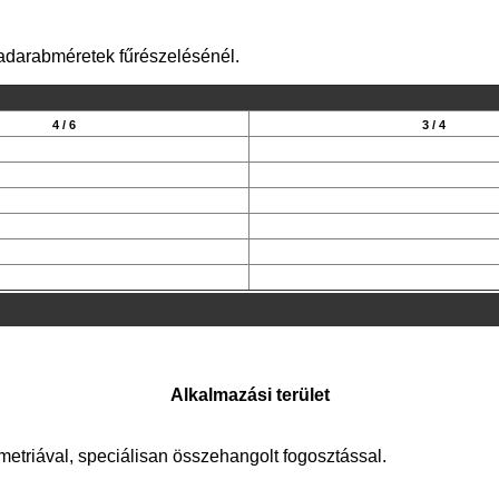
darabméretek fűrészelésénél.
4 / 6
3 / 4
Alkalmazási terület
metriával, speciálisan összehangolt fogosztással.