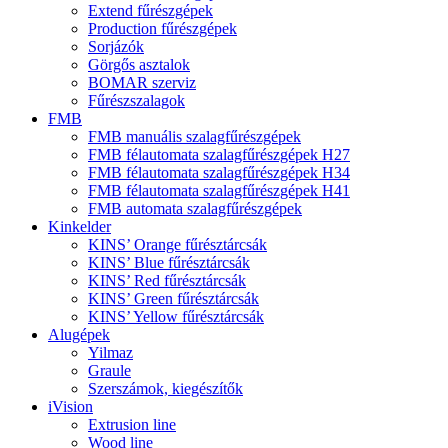
Extend fűrészgépek
Production fűrészgépek
Sorjázók
Görgős asztalok
BOMAR szerviz
Fűrészszalagok
FMB
FMB manuális szalagfűrészgépek
FMB félautomata szalagfűrészgépek H27
FMB félautomata szalagfűrészgépek H34
FMB félautomata szalagfűrészgépek H41
FMB automata szalagfűrészgépek
Kinkelder
KINS’ Orange fűrésztárcsák
KINS’ Blue fűrésztárcsák
KINS’ Red fűrésztárcsák
KINS’ Green fűrésztárcsák
KINS’ Yellow fűrésztárcsák
Alugépek
Yilmaz
Graule
Szerszámok, kiegészítők
iVision
Extrusion line
Wood line