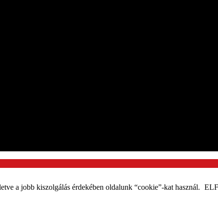
etve a jobb kiszolgálás érdekében oldalunk “cookie”-kat használ.
EL