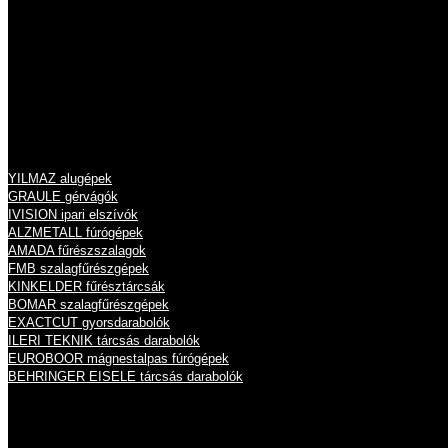
info@eisele.hu
adószám: 10836512-2-13
cégjegyzékszám: 13 09 213789
Termékeink
YILMAZ alugépek
GRAULE gérvágók
IVISION ipari elszívók
ALZMETALL fúrógépek
AMADA fűrészszalagok
FMB szalagfűrészgépek
KINKELDER fűrésztárcsák
BOMAR szalagfűrészgépek
EXACTCUT gyorsdarabolók
ILERI TEKNIK tárcsás darabolók
EUROBOOR mágnestalpas fúrógépek
BEHRINGER EISELE tárcsás darabolók
Nyitvatartás