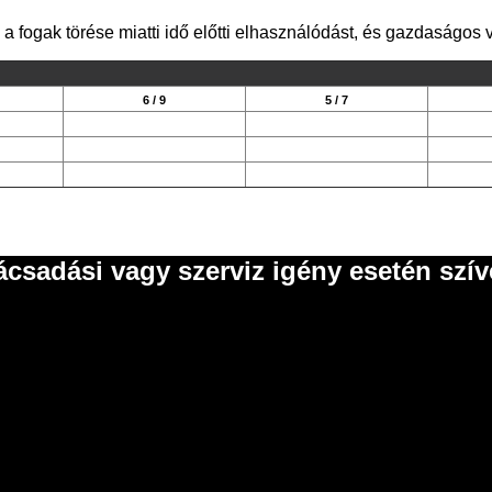
 fogak törése miatti idő előtti elhasználódást, és gazdaságos vá
6 / 9
5 / 7
ácsadási vagy szerviz igény esetén szí