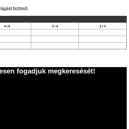
gást biztosít.
4 / 6
3 / 4
2 / 3
vesen fogadjuk megkeresését!