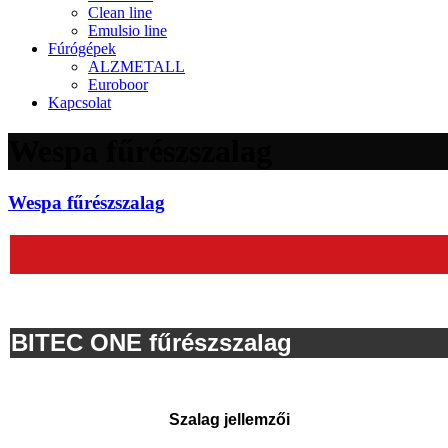
Clean line
Emulsio line
Fúrógépek
ALZMETALL
Euroboor
Kapcsolat
Wespa fűrészszalag
Wespa fűrészszalag
BITEC ONE fűrészszalag
Szalag jellemzői