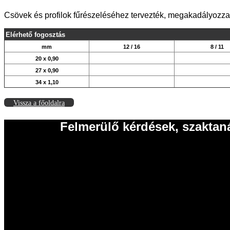
Csövek és profilok fűrészeléséhez tervezték, megakadályozza a
Elérhető fogosztás
mm
12 / 16
8 / 11
20 x 0,90
27 x 0,90
34 x 1,10
Vissza a főoldalra
Felmerülő kérdések, szaktan
EISELE Hungária Kft.
2011 Budakalász
Szentendrei út 43.
Tel.: 06 26 631 634
Tel.: 06 26 631 635