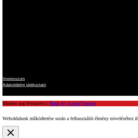
Hétfő
Kedd
Szerda
Csütörtök
Péntek
Szombat
Vasárnap
Információk
Impresszum
Adatvédelmi tájékoztató
Minden jog fenntartva
|
Made by AmpleThemes
Weboldalunk működtetése során a felhasználói élmény növeléséhez ill