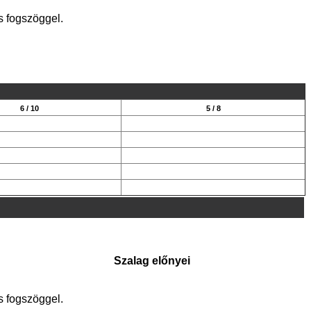
s fogszöggel.
6 / 10
5 / 8
Szalag előnyei
s fogszöggel.