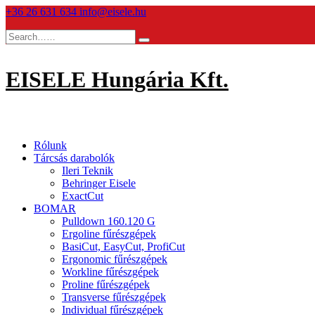
Skip
+36 26 631 634
info@eisele.hu
to
content
EISELE Hungária Kft.
Rólunk
Tárcsás darabolók
Ileri Teknik
Behringer Eisele
ExactCut
BOMAR
Pulldown 160.120 G
Ergoline fűrészgépek
BasiCut, EasyCut, ProfiCut
Ergonomic fűrészgépek
Workline fűrészgépek
Proline fűrészgépek
Transverse fűrészgépek
Individual fűrészgépek