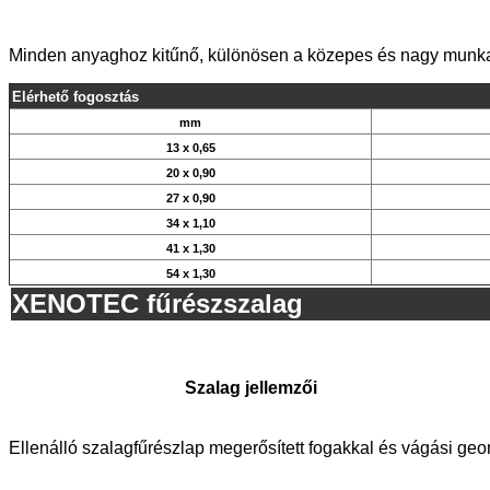
Minden anyaghoz kitűnő, különösen a közepes és nagy munka
Elérhető fogosztás
mm
13 x 0,65
20 x 0,90
27 x 0,90
34 x 1,10
41 x 1,30
54 x 1,30
XENOTEC fűrészszalag
Szalag jellemzői
Ellenálló szalagfűrészlap megerősített fogakkal és vágási geo