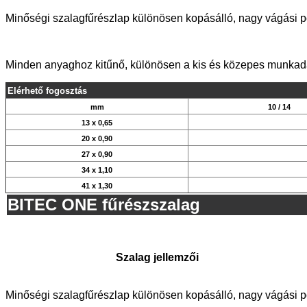
Minőségi szalagfűrészlap különösen kopásálló, nagy vágási p
Minden anyaghoz kitűnő, különösen a kis és közepes munkad
Elérhető fogosztás
mm
10 / 14
13 x 0,65
20 x 0,90
27 x 0,90
34 x 1,10
41 x 1,30
BITEC ONE fűrészszalag
Szalag jellemzői
Minőségi szalagfűrészlap különösen kopásálló, nagy vágási p