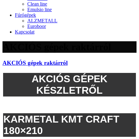
Clean line
Emulsio line
Fúrógépek
ALZMETALL
Euroboor
Kapcsolat
AKCIÓS gépek raktárról
AKCIÓS gépek raktárról
AKCIÓS GÉPEK
KÉSZLETRŐL
KARMETAL KMT CRAFT
180×210