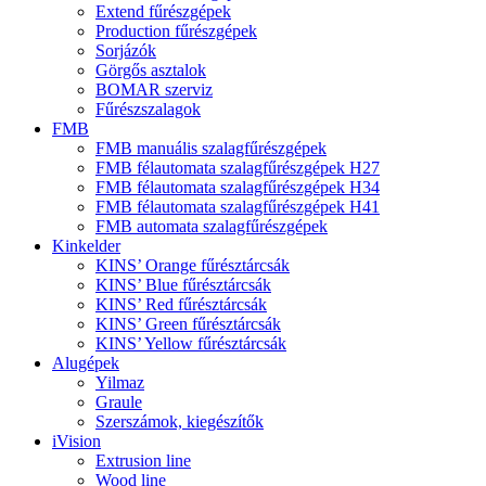
Extend fűrészgépek
Production fűrészgépek
Sorjázók
Görgős asztalok
BOMAR szerviz
Fűrészszalagok
FMB
FMB manuális szalagfűrészgépek
FMB félautomata szalagfűrészgépek H27
FMB félautomata szalagfűrészgépek H34
FMB félautomata szalagfűrészgépek H41
FMB automata szalagfűrészgépek
Kinkelder
KINS’ Orange fűrésztárcsák
KINS’ Blue fűrésztárcsák
KINS’ Red fűrésztárcsák
KINS’ Green fűrésztárcsák
KINS’ Yellow fűrésztárcsák
Alugépek
Yilmaz
Graule
Szerszámok, kiegészítők
iVision
Extrusion line
Wood line