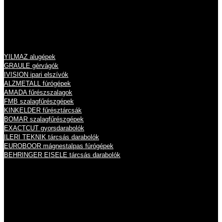
cégjegyzékszám: 13 09 213789
Termékeink
YILMAZ alugépek
GRAULE gérvágók
IVISION ipari elszívók
ALZMETALL fúrógépek
AMADA fűrészszalagok
FMB szalagfűrészgépek
KINKELDER fűrésztárcsák
BOMAR szalagfűrészgépek
EXACTCUT gyorsdarabolók
ILERI TEKNIK tárcsás darabolók
EUROBOOR mágnestalpas fúrógépek
BEHRINGER EISELE tárcsás darabolók
Nyitvatartás
Hétfő
8:00 - 16:00
Kedd
8:00 - 16:00
Szerda
8:00 - 16:00