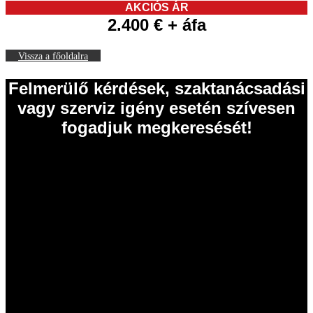
AKCIÓS ÁR
2.400 € + áfa
Vissza a főoldalra
Felmerülő kérdések, szaktanácsadási
vagy szerviz igény esetén szívesen
fogadjuk megkeresését!
EISELE Hungária Kft.
2011 Budakalász
Szentendrei út 43.
Tel.: 06 26 631 634
Tel.: 06 26 631 635
info@eisele.hu
adószám: 10836512-2-13