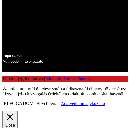
Csütörtök
8:00 - 16:00
Péntek
8:00 - 14:00
Szombat
zárva
Vasárnap
zárva
Információk
Impresszum
Adatvédelmi tájékoztató
Minden jog fenntartva
|
Made by AmpleThemes
Weboldalunk működtetése során a felhasználói élmény növeléséhez
illetve a jobb kiszolgálás érdekében oldalunk “cookie”-kat használ.
ELFOGADOM
Bővebben:
Adatvédelmi tájékoztató
Close