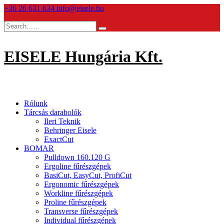
Skip
+36 26 631 634
info@eisele.hu
to
content
EISELE Hungária Kft.
Rólunk
Tárcsás darabolók
Ileri Teknik
Behringer Eisele
ExactCut
BOMAR
Pulldown 160.120 G
Ergoline fűrészgépek
BasiCut, EasyCut, ProfiCut
Ergonomic fűrészgépek
Workline fűrészgépek
Proline fűrészgépek
Transverse fűrészgépek
Individual fűrészgépek