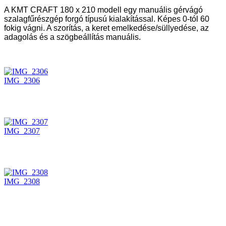
A KMT CRAFT 180 x 210 modell egy manuális gérvágó
szalagfűrészgép forgó típusú kialakítással. Képes 0-tól 60
fokig vágni. A szorítás, a keret emelkedése/süllyedése, az
adagolás és a szögbeállítás manuális.
IMG_2306
IMG_2307
IMG_2308