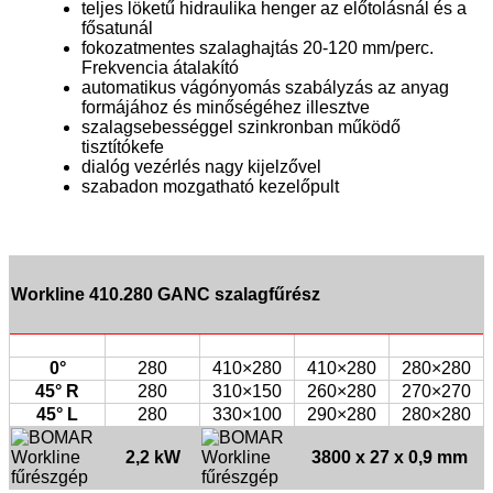
teljes löketű hidraulika henger az előtolásnál és a
fősatunál
fokozatmentes szalaghajtás 20-120 mm/perc.
Frekvencia átalakító
automatikus vágónyomás szabályzás az anyag
formájához és minőségéhez illesztve
szalagsebességgel szinkronban működő
tisztítókefe
dialóg vezérlés nagy kijelzővel
szabadon mozgatható kezelőpult
Workline 410.280 GANC szalagfűrész
0°
280
410×280
410×280
280×280
45° R
280
310×150
260×280
270×270
45° L
280
330×100
290×280
280×280
2,2 kW
3800 x 27 x 0,9 mm