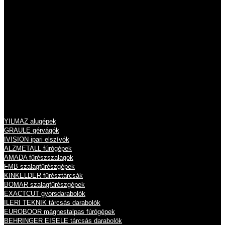
Tel.: 06 26 631 634
Tel.: 06 26 631 635
info@eisele.hu
adószám: 10836512-2-13
cégjegyzékszám: 13 09 213789
Termékeink
YILMAZ alugépek
GRAULE gérvágók
IVISION ipari elszívók
ALZMETALL fúrógépek
AMADA fűrészszalagok
FMB szalagfűrészgépek
KINKELDER fűrésztárcsák
BOMAR szalagfűrészgépek
EXACTCUT gyorsdarabolók
ILERI TEKNIK tárcsás darabolók
EUROBOOR mágnestalpas fúrógépek
BEHRINGER EISELE tárcsás darabolók