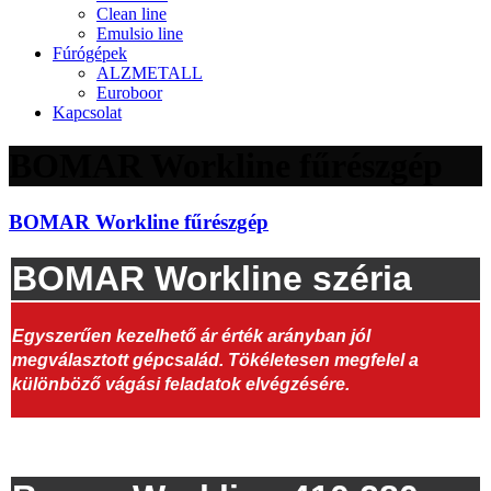
Clean line
Emulsio line
Fúrógépek
ALZMETALL
Euroboor
Kapcsolat
BOMAR Workline fűrészgép
BOMAR Workline fűrészgép
BOMAR Workline széria
Egyszerűen kezelhető ár érték arányban jól
megválasztott gépcsalád. Tökéletesen megfelel a
különböző vágási feladatok elvégzésére.