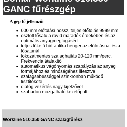
GANC fűrészgép
A gép fő jellemzői
600 mm előtolási hossz, teljes előtolás 9999 mm
osztott fősatu a rövid maradék érdekében és az
optimális anyagmegfogásért
teljes löketű hidraulika henger az előtolásnál és a
fősatunál
fokozatmentes szalaghajtás 20-120 mm/perc.
Frekvencia átalakító
automatikus vágónyomás szabályzás az anyag
formájához és minőségéhez illesztve
szalagsebességgel szinkronban működő
tisztítókefe
dialóg vezérlés nagy kijelzővel
szabadon mozgatható kezelőpult
Workline 510.350 GANC szalagfűrész