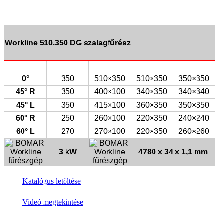
Workline 510.350 DG szalagfűrész
0°
350
510×350
510×350
350×350
45° R
350
400×100
340×350
340×340
45° L
350
415×100
360×350
350×350
60° R
250
260×100
220×350
240×240
60° L
270
270×100
220×350
260×260
3 kW
4780 x 34 x 1,1 mm
Katalógus letöltése
Videó megtekintése