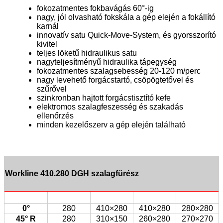
fokozatmentes fokbavágás 60°-ig
nagy, jól olvasható fokskála a gép elején a fokállító
karnál
innovatív satu Quick-Move-System, és gyorsszorító
kivitel
teljes löketű hidraulikus satu
nagyteljesítményű hidraulika tápegység
fokozatmentes szalagsebesség 20-120 m/perc
nagy levehető forgácstartó, csöpögtetővel és
szűrővel
szinkronban hajtott forgácstisztító kefe
elektromos szalagfeszesség és szakadás
ellenőrzés
minden kezelőszerv a gép elején található
Workline 410.280 DGH szalagfűrész
0°
280
410×280
410×280
280×280
45° R
280
310×150
260×280
270×270