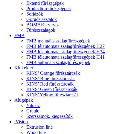
Extend fűrészgépek
Production fűrészgépek
Sorjázók
Görgős asztalok
BOMAR szerviz
Fűrészszalagok
FMB
FMB manuális szalagfűrészgépek
FMB félautomata szalagfűrészgépek H27
FMB félautomata szalagfűrészgépek H34
FMB félautomata szalagfűrészgépek H41
FMB automata szalagfűrészgépek
Kinkelder
KINS’ Orange fűrésztárcsák
KINS’ Blue fűrésztárcsák
KINS’ Red fűrésztárcsák
KINS’ Green fűrésztárcsák
KINS’ Yellow fűrésztárcsák
Alugépek
Yilmaz
Graule
Szerszámok, kiegészítők
iVision
Extrusion line
Wood line