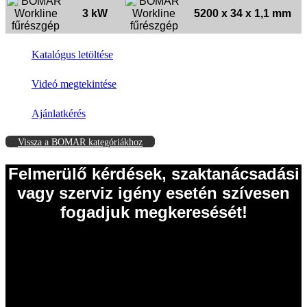
3 kW
5200 x 34 x 1,1 mm
Katalógus letöltése
Videó megtekintése
Ajánlatkérés
Vissza a BOMAR kategóriákhoz
Felmerülő kérdések, szaktanácsadási
vagy szerviz igény esetén szívesen
fogadjuk megkeresését!
EISELE Hungária Kft.
2011 Budakalász
Szentendrei út 43.