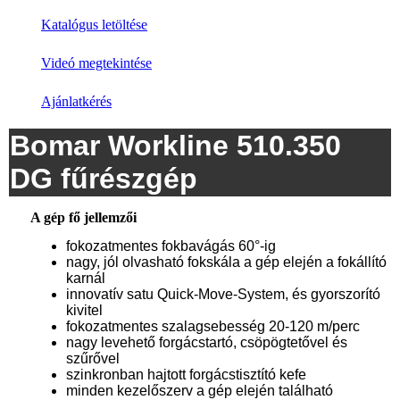
Katalógus letöltése
Videó megtekintése
Ajánlatkérés
Bomar Workline 510.350
DG fűrészgép
A gép fő jellemzői
fokozatmentes fokbavágás 60°-ig
nagy, jól olvasható fokskála a gép elején a fokállító
karnál
innovatív satu Quick-Move-System, és gyorszorító
kivitel
fokozatmentes szalagsebesség 20-120 m/perc
nagy levehető forgácstartó, csöpögtetővel és
szűrővel
szinkronban hajtott forgácstisztító kefe
minden kezelőszerv a gép elején található