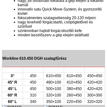
nagy, jól olvasható fokskála a gép elején a fokállító
karnál
innovatív satu Quick-Move-System, és gyorszorító
kivitel
fokozatmentes szalagsebesség 20-120 m/perc
nagy levehető forgácstartó, csöpögtetővel és
szűrővel
szinkronban hajtott forgácstisztító kefe
minden kezelőszerv a gép elején található
Workline 610.450 DGH szalagfűrész
0°
450
610×450
610×450
450×450
45° R
450
480×100
410×450
420×420
45° L
450
500×100
380×450
420×420
60° R
310
320×100
260×450
300×300
60° L
340
350×100
220×450
320×320