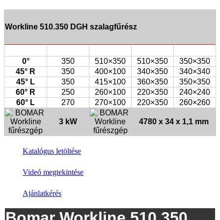
Workline 510.350 DGH szalagfűrész
0°
350
510×350
510×350
350×350
45° R
350
400×100
340×350
340×340
45° L
350
415×100
360×350
350×350
60° R
250
260×100
220×350
240×240
60° L
270
270×100
220×350
260×260
3 kW
4780 x 34 x 1,1 mm
Katalógus letöltése
Videó megtekintése
Ajánlatkérés
Bomar Workline 510.350