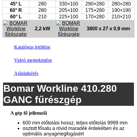
45° L
280
330×100
290×280
280×280
60° R
280
205×100
175×280
190×190
60° L
210
225×100
170×280
210×210
2,2 kW
3800 x 27 x 0,9 mm
Katalógus letöltése
Videó megtekintése
Ajánlatkérés
Bomar Workline 410.280
GANC fűrészgép
A gép fő jellemzői
600 mm előtolási hossz, teljes előtolás 9999 mm
osztott fősatu a rövid maradék érdekében és az
optimális anyagmegfogásért