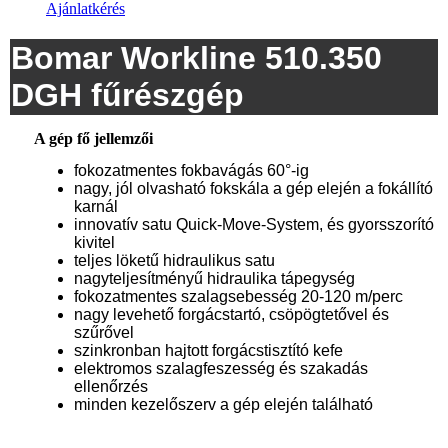
Ajánlatkérés
Bomar Workline 510.350
DGH fűrészgép
A gép fő jellemzői
fokozatmentes fokbavágás 60°-ig
nagy, jól olvasható fokskála a gép elején a fokállító
karnál
innovatív satu Quick-Move-System, és gyorsszorító
kivitel
teljes löketű hidraulikus satu
nagyteljesítményű hidraulika tápegység
fokozatmentes szalagsebesség 20-120 m/perc
nagy levehető forgácstartó, csöpögtetővel és
szűrővel
szinkronban hajtott forgácstisztító kefe
elektromos szalagfeszesség és szakadás
ellenőrzés
minden kezelőszerv a gép elején található