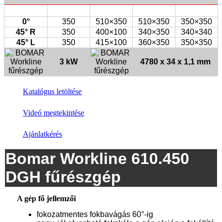
0°
350
510×350
510×350
350×350
45° R
350
400×100
340×350
340×340
45° L
350
415×100
360×350
350×350
3 kW
4780 x 34 x 1,1 mm
Katalógus letöltése
Videó megtekintése
Ajánlatkérés
Bomar Workline 610.450
DGH fűrészgép
A gép fő jellemzői
fokozatmentes fokbavágás 60°-ig