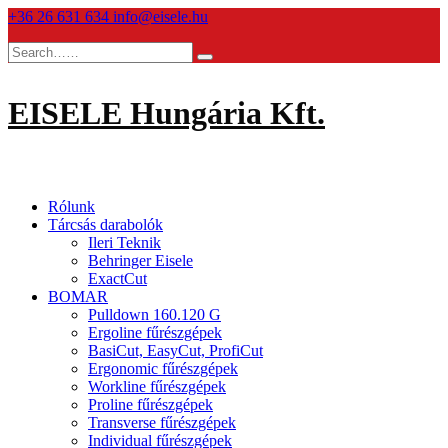
Skip
+36 26 631 634
info@eisele.hu
to
content
EISELE Hungária Kft.
Rólunk
Tárcsás darabolók
Ileri Teknik
Behringer Eisele
ExactCut
BOMAR
Pulldown 160.120 G
Ergoline fűrészgépek
BasiCut, EasyCut, ProfiCut
Ergonomic fűrészgépek
Workline fűrészgépek
Proline fűrészgépek
Transverse fűrészgépek
Individual fűrészgépek