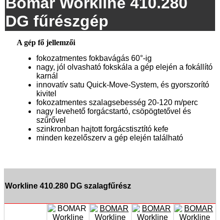
Bomar Workline 410.280
DG fűrészgép
A gép fő jellemzői
fokozatmentes fokbavágás 60°-ig
nagy, jól olvasható fokskála a gép elején a fokállító
karnál
innovatív satu Quick-Move-System, és gyorszorító
kivitel
fokozatmentes szalagsebesség 20-120 m/perc
nagy levehető forgácstartó, csöpögtetővel és
szűrővel
szinkronban hajtott forgácstisztító kefe
minden kezelőszerv a gép elején található
Workline 410.280 DG szalagfűrész