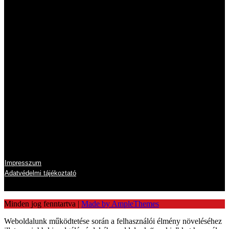
Nyitvatartás
Hétfő
8:00 - 16:00
Kedd
8:00 - 16:00
Szerda
8:00 - 16:00
Csütörtök
8:00 - 16:00
Péntek
8:00 - 14:00
Szombat
zárva
Vasárnap
zárva
Információk
Impresszum
Adatvédelmi tájékoztató
Minden jog fenntartva
|
Made by AmpleThemes
Weboldalunk működtetése során a felhasználói élmény növeléséhez