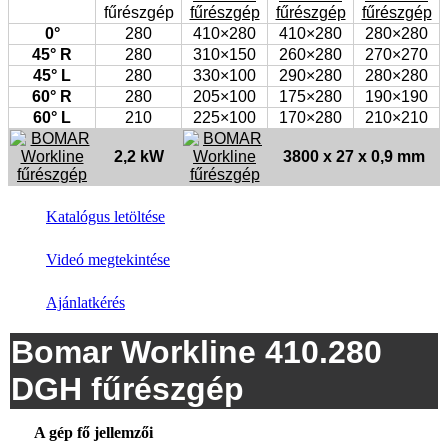
0°
280
410×280
410×280
280×280
45° R
280
310×150
260×280
270×270
45° L
280
330×100
290×280
280×280
60° R
280
205×100
175×280
190×190
60° L
210
225×100
170×280
210×210
2,2 kW
3800 x 27 x 0,9 mm
Katalógus letöltése
Videó megtekintése
Ajánlatkérés
Bomar Workline 410.280
DGH fűrészgép
A gép fő jellemzői